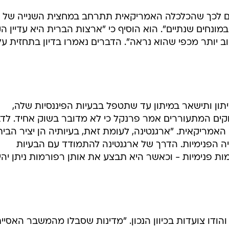
נים לכך שהכלכלה האמריקאית תתרחב במחצית השנייה של
200, וברבעון האחרון תגדל ב-4% במונחים שנתיים". הוא הוסיף כי "ארצות הברית היא עדיין
 יותר מכפי שהוא נראה". הדברים נאמרו בדיון בתחזית על
תון ותישאר במיתון עד שתטפל בבעיות הפיננסיות שלה,
קים המתעוררים אמר פרנקל כי לא מדובר בשוק אחיד. לדבר
ריקאית. "ארגנטינה, לעומת זאת, בעיותיה הן יציר הבית
ה הפנימיות. הדרך של ארגנטינה להתמודד עם הבעיות
ות פנימיות - וכאשר היא תבצע את אותן רפורמות ניתן יהי
והודו צועדות בכיוון הנכון. "מדינות שסבלו מהמשבר האסיית