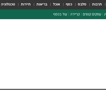
תרבות
סלבס
כסף
אוכל
בריאות
תיירות
טכנולוגיה
ן
עסקים קטנים
קריירה
עוד בכסף
חינוך פיננסי
כסף עולמי
דין וחשבון
קריפטו
ספורט ביזנס