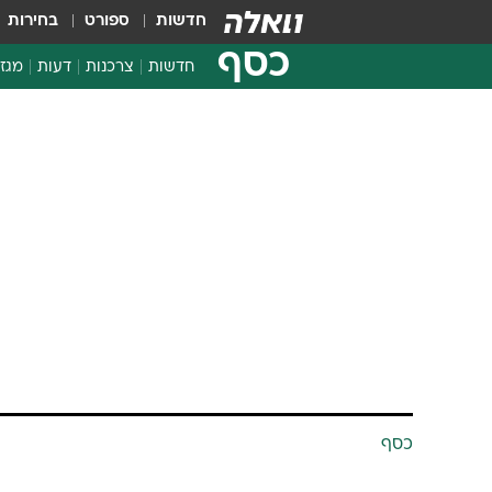
חדשות
ספורט
בחירות
כסף
חדשות
צרכנות
דעות
מגזי
החלטות פיננסיות
בדיקת מוצרים
חדשות מהמדף
השוואת מחירים
צרכנות פיננסית
כסף