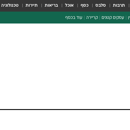
תרבות
סלבס
כסף
אוכל
בריאות
תיירות
טכנולוגיה
ן
עסקים קטנים
קריירה
עוד בכסף
חינוך פיננסי
כסף עולמי
דין וחשבון
קריפטו
ספורט ביזנס