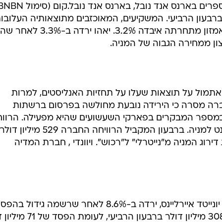
 של 20 סנט למניה ברבעון הרביעי. המשקיעים, המאוכזבים מתוצאותיה העלובו
שלחו את המניה לצניחה של 21.7%. אמזון מתחרתה איבדה 3.2%. יאהו ירדה 
ן ממחירה הגבוה של המניה.
לאחר שדיווחה אתמול על תוצאות שעלו על תחזיות האנליסטים, למרות
 הרבעוניים ירדו ב-18%. החברה מסרה כי הירידה נובעת מחולשה בפרסום ברשתות
מספר המבקרים בפארקי השעשועים שהיא מפעילה. הרווח
הנקי נפל ל-433 מיליון דולר או 21 סנט למניה. ברבעון המקביל הרוויחה החברה 529 מיליון דו
רוג המניה מ"נייטרלי" ל"רכוש". ויוונדי , חברת המדיה
UAL (סימול UAL), החברה האם של יונייטד איירליינס, ירדה ב-8.6% לאחר שרשמה גידו
ב-2001. החברה רשמה הפסד של 308 מיליון דולר ברבעון הרביע