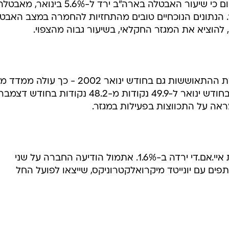
משרד העבודה האמריקאי פירסם היום כי שיעור האבטלה בארה"ב ירד ל-5.6% בינואר, מאב
מה בדצמבר. הנתונים הנוכחיים טובים מהתחזיות להחמרה במצב האבט
המגזר היצרני בארה"ב המשיך במגמת ההתאוששות גם בחודש ינואר 2002 - כך ע
הרכש שהתפרסם היום. המדד עלה בחודש ינואר ל-49.9 נקודות מ-48.2 נקודות בחודש דצמב
מדד מניות השבבים איבד 1.1%; מניית איי.אם.די ירדה ב-1.6%. אתמול הודיעה החברה על שני
ם עם יונייטד מיקרואלקטרוניקס, שייצאו לפועל החל