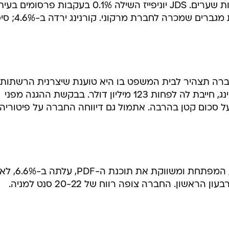
יצרניות הסיבים האופטיים רשמו ירידות שערים. JDS יוניפייז השילה 0.1% בעקבות פר
שהחברה נאלצה להחליף כמה מאות מגברים שמכרה 
 היום הגישה החברה תצהיר לבית המשפט בו היא טוענת שיצרנית הרשתות
האופטיות פושטת הרגל, גלובל קרוסינג, חייבת לה לפחות 123 מיליון דולר. בבקשת ההגנה מפני
ל סכום קטן בהרבה. אתמול גם דיווחה החברה על פיטוריה
חברת התוכנה אדובי (סימול ADBE), המפתחת ומשווק
שון. החברה צופה רווח של 20-22 סנט למניה.