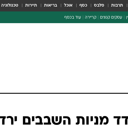
תרבות
סלבס
כסף
אוכל
בריאות
תיירות
טכנולוגיה
ן
עסקים קטנים
קריירה
עוד בכסף
חינוך פיננסי
כסף עולמי
דין וחשבון
קריפטו
ספורט ביזנס
דד מניות השבבים ירד