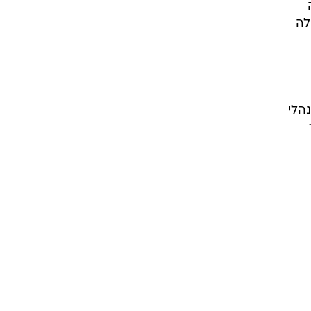
טלה
לה
ולה ממדד מנהלי
ר