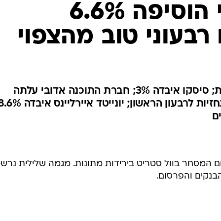
ב-1.1%; דיסני הוסיפה 6.6%
רבעוני טוב מהצפוי
מניות הציוד האופטי רשמו ירידות; סיסקו איבדה 3%; חברת התוכנה אדובי עלתה
ב-6.6% לאחר שאיששה את התחזיות לרבעון הראשון; יונייטד איירליינס איבד
ם
יום המסחר בוול סטריט בירידות מתונות. מגמה שלילית נרש
הבנקים והפרסום.