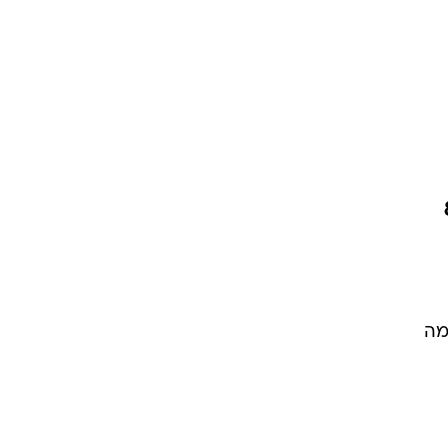
ה 8.6%
מה