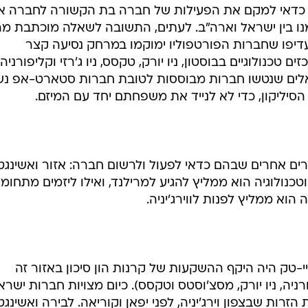
ן כדאי למקם את הפעילות של חברה בת הקשורה לחברה א
נו בין ישראל וארה"ב. לעתים, התשובה לשאלה מוכתבת מ
דיפו שחברות הפורטפוליו ימוקמו במרחק נסיעה קצר
כנולוגיים בבוסטון, ניו יורק, טקסס, ניו ג'רזי וקליפורניה.
ראלים שנטשו חברות מבוססות לטובת חברות סטארט-אפ נש
יליקון, כדי לא לנייד את משפחתם יחד עם המיזם.
ים אחרים שבהם כדאי לפעול ולרשום חברה: אזור ואשינגטו
ביוטכנולוגיה הוא ממליץ להגיע למרילנד, ואילו ליזמים מתחומי
וא ממליץ לפנות לווירג'יניה.
י-טק היה היקף ההשקעות של קרנות הון סיכון באזור זה
יה, ניו יורק, מסצ'וסטס וטקסס). כיום מצויות חברות ישרא
רות שבצפון וירג'יניה, לפני יפאן וקוריאה. לבירה ואשינגטו