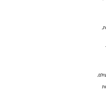
ה בארה"ב - כ-330 חברות,
ולם,
ות