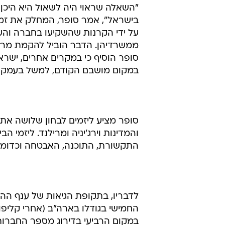
"השאלה שראוי היה לשאול היא היכ
בישראל", אמר סופר, המחלק את זמ
על ידי הקרנות שהשקיעו בחברה והע
ממשרדיהן. הדבר הוביל להקמת מרכזים ט
סופר הוסיף כי במקרים אחרים, יש
במקום מושבם הקודם, למשל בעמק הס
סופר מציע ליזמים לבחון שלושה אתר
והמדינות וירג'יניה ומרילנד. ליזמי ה
התקשורת, התוכנה, האבטחה וכדומה ה
לדבריו, בתקופת הגיאות של ענף ההי
החמישי בגודלו בארה"ב (אחרי קליפורנ
במקום הרביעי בדירוג מספר החברות הז