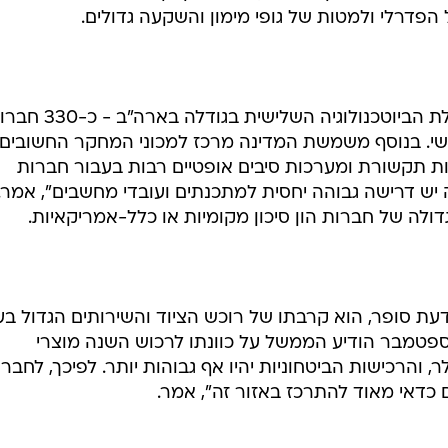
פדרלי ולמטות של גופי מימון והשקעה גדולים.
במרילנד, הוסיף סופר, ממוקמת קהילת הביוטכנולוגיה השלישית בגודל
שי. בנוסף משמשת המדינה מרכז למכוני המחקר החשובים
יות תקשורת ומערכות סיבים אופטיים רבות בעבור חברות
 יש דרישה גבוהה יחסית למתכנתים ועובדי מחשבים", אמר.
גדולה של חברות הון סיכון מקומיות או כלל-אמריקאיות.
דעת סופר, הוא קרבתו של רוכש הציוד והשירותים הגדול בע
ל הפדרלי. "לאחר אירועי 11 בספטמבר הודיע הממשל על כוונתו לרכוש השנה מוצרי
של 45 מיליארד דולר, והרכישות הביטחוניות יהיו אף גבוהות יותר. לפיכך, לחבר
כדאי מאוד להתרכז באזור זה", אמר.