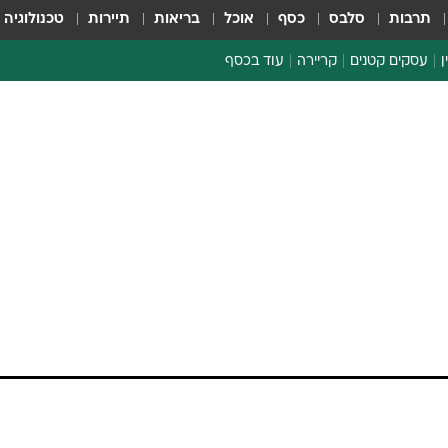
תרבות
סלבס
כסף
אוכל
בריאות
תיירות
טכנולוגיה
ן
עסקים קטנים
קריירה
עוד בכסף
חינוך פיננסי
כסף עולמי
דין וחשבון
קריפטו
הלאונג'
ספורט ביזנס