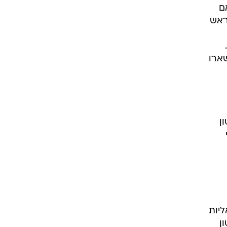
ם
ראש
ארו
ן
ליות
ן