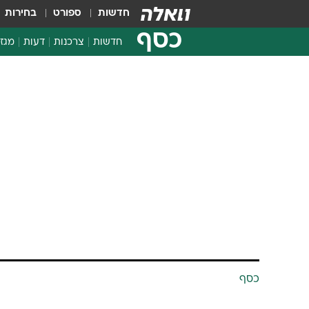
חדשות
ספורט
בחירות
כסף
חדשות
צרכנות
דעות
מגזי
החלטות פיננסיות
בדיקת מוצרים
חדשות מהמדף
השוואת מחירים
צרכנות פיננסית
כסף