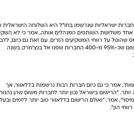
בחברות ישראליות שנרשמו בחו"ל היא השלוחה הישראלית 
 אחד משלושת השותפים המנהלים אותה, אמר כי לא השקיע
הוטל על רווחי המשקיעים הזרים. עם זאת גם כיום, לדברי
ביטול הפטור לא שינה את המצב, משום שכ-95% מ-400 החברות שפנו אל בנצ'מרק בשנה
ות', אמר כי גם כיום חברות רבות נרשמות בדלאוור, אך
תר. "הרישום בישראל נכון יותר לחברות משום שהן נהנות
י", אמר. "ואולם הרישום בדלאוור טוב יותר ליזמים ובעלי
ווחי הון".