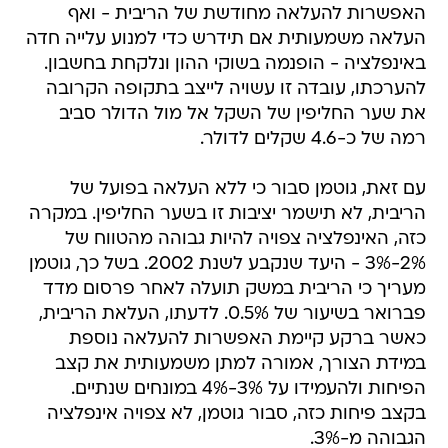
האפשרות להעלאה מחודשת של הריבית - ואף
העלאה משמעותית אם תידרש כדי למנוע עלייה חדה
באינפלציה - הופנמה בשוקי ההון ונלקחת בחשבון.
להערכתו, עובדה זו עשויה לייצב בתקופה הקרובה
את שער החליפין של השקל אל מול הדולר סביב
רמה של כ-4.6 שקלים לדולר.
עם זאת, גוטמן סבור כי ללא העלאה בפועל של
הריבית, לא תישמר יציבות זו בשער החליפין. במקרה
כזה, האינפלציה צפויה להיות גבוהה מהטווח של
2%-3% - היעד שנקבע לשנת 2002. בשל כך, גוטמן
מעריך כי הריבית במשק תועלה לאחר פרסום מדד
פברואר בשיעור של 0.5%. לדעתו, העלאת הריבית,
כאשר ברקע קיימת האפשרות להעלאה נוספת
במידת הצורך, אמורה למתן משמעותית את קצב
הפיחות ולהעמידו על 3%-4% במונחים שנתיים.
בקצב פיחות כזה, סבור גוטמן, לא צפויה אינפלציה
הגבוהה מ-3%.