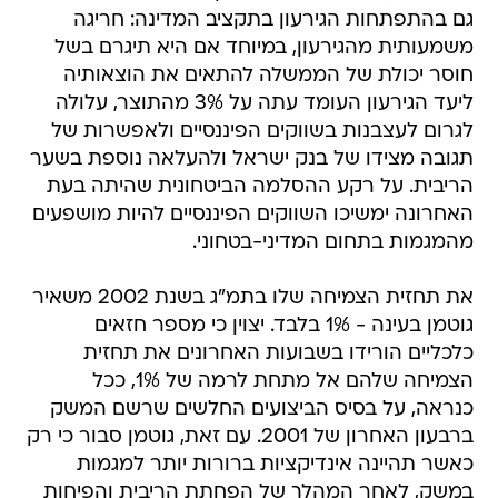
גם בהתפתחות הגירעון בתקציב המדינה: חריגה
משמעותית מהגירעון, במיוחד אם היא תיגרם בשל
חוסר יכולת של הממשלה להתאים את הוצאותיה
ליעד הגירעון העומד עתה על 3% מהתוצר, עלולה
לגרום לעצבנות בשווקים הפיננסיים ולאפשרות של
תגובה מצידו של בנק ישראל ולהעלאה נוספת בשער
הריבית. על רקע ההסלמה הביטחונית שהיתה בעת
האחרונה ימשיכו השווקים הפיננסיים להיות מושפעים
מהמגמות בתחום המדיני-בטחוני.
את תחזית הצמיחה שלו בתמ"ג בשנת 2002 משאיר
גוטמן בעינה - 1% בלבד. יצוין כי מספר חזאים
כלכליים הורידו בשבועות האחרונים את תחזית
הצמיחה שלהם אל מתחת לרמה של 1%, ככל
כנראה, על בסיס הביצועים החלשים שרשם המשק
ברבעון האחרון של 2001. עם זאת, גוטמן סבור כי רק
כאשר תהיינה אינדיקציות ברורות יותר למגמות
במשק, לאחר המהלך של הפחתת הריבית והפיחות