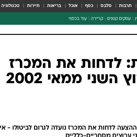
תרבות
סלבס
כסף
אוכל
בריאות
תיירות
טכנולוגיה
ן
עסקים קטנים
קריירה
עוד בכסף
חינוך פיננסי
כסף עולמי
דין וחשבון
קריפטו
 לדחות את המכרז
הלאונג'
המחודש לערוץ השני ממאי 2002
ספורט ביזנס
ההצעה לדחות את המכרז נועדה לגרום לביטולו - אין
 ערוצים מסחריים-כלליים