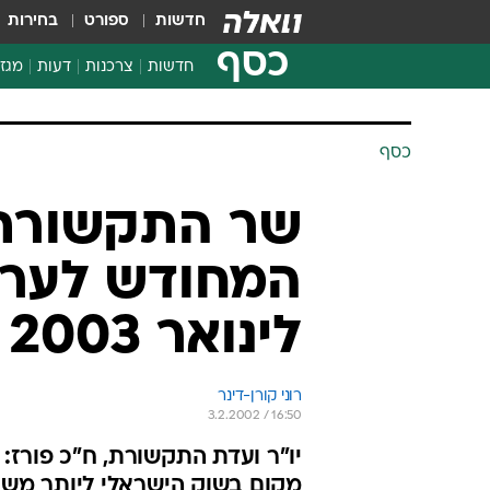
חדשות
ספורט
בחירות
כסף
חדשות
צרכנות
דעות
מגזי
החלטות פיננסיות
בדיקת מוצרים
כסף
חדשות מהמדף
השוואת מחירים
שר התקשורת:
צרכנות פיננסית
לינואר 2003
רוני קורן-דינר
3.2.2002 / 16:50
יו"ר ועדת התקשורת, ח"כ פורז: 
מקום בשוק הישראלי ליותר משני