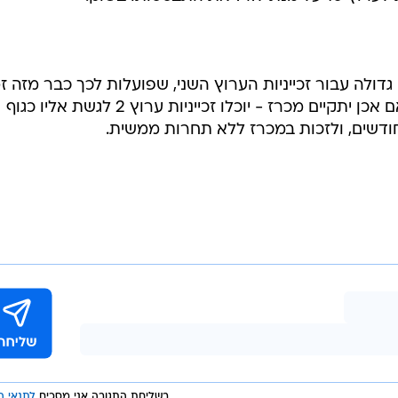
גדולה עבור זכייניות הערוץ השני, שפועלות לכך כבר מזה ז
רב: עד למועד החדש של המכרז - אם אכן יתקיים מכרז - יוכלו זכייניות ערוץ 2 לגשת אליו כגוף
דשים, ולזכות במכרז ללא תחרות ממשית.
בשליחת התגובה אני מסכים
לתנאי ה