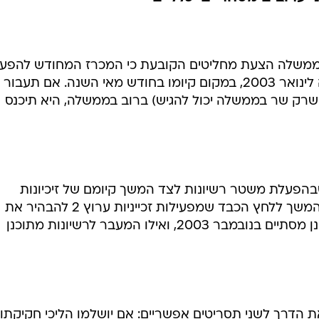
 לממשלה הצעת מחליטים הקובעת כי המכרז המחודש להפע
ערוץ 2 באמצעות זכיינית אחת יידחה לינואר 2003, במקום קיומו בחודש מאי השנה. אם תעבור
רק שר בממשלה יכול להגיש) ברוב בממשלה, היא תיכנס
הפעלת משטר רשיונות לצד המשך קיומם של זיכיונות
בערוצים המסחריים. ההצעה באה בהמשך ללחץ הכבד שמפעילות זכייניות ערוץ 2 להבהיר את
עתידו של השידור המסחרי, שכן זיכיונן מסתיים בנובמבר 2003, ואילו המעבר לרשיונות מתוכנן
את הדרך לשני תסריטים אפשריים: אם יושלמו הליכי חקיקתו