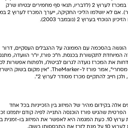
חוק המעבר לרשיונות, יתייתר הצורך במכרז לערוץ 2 (לדבריו, תנאי סף מחמירים יבטיחו שרק
גורמים ראויים יוכלו לקבל רשיון שידור). אם לא
וגשה בהסכמה עם הממונה על ההגבלים העסקיים, דרור
 המיוחדת לתקשורת בכנסת. ח"כ פורז, יו"ר הוועדה, מתנג
חות את המכרז נועדה לגרום לביטולו, ולפתוח אפשרות לכ
גורם שיהיה מעוניין בכך להקים ערוץ מסחרי", אמר פורז ל-TheMarker. "אין מקום בשו
לכן חייב להתקיים מכרז מסודר לערוץ 2".
 אלה בקידום מהיר של המיזוג בין הזכייניות בכל אחד
רטית שהגיש פורז הוכנסה התנייה לפיה קודם יתמזגו זכיי
ערוץ 2 ורק לאחר מכן יתמזגו זכייניות ערוץ 10. כעת המגמה היא לאפשר את המיזוג בו-זמנית
בססותו בשוק.