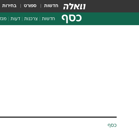
חדשות
ספורט
בחירות
כסף
חדשות
צרכנות
דעות
מגזי
החלטות פיננסיות
בדיקת מוצרים
חדשות מהמדף
השוואת מחירים
צרכנות פיננסית
כסף