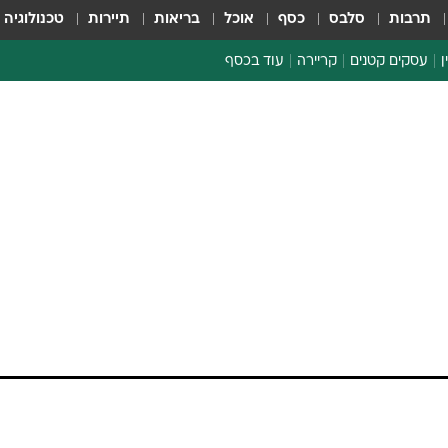
תרבות
סלבס
כסף
אוכל
בריאות
תיירות
טכנולוגיה
ן
עסקים קטנים
קריירה
עוד בכסף
חינוך פיננסי
כסף עולמי
דין וחשבון
קריפטו
ספורט ביזנס