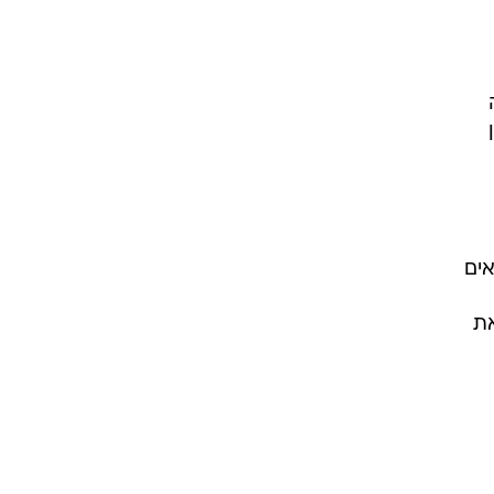
אים
את