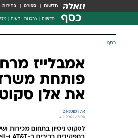
חדשות
ספורט
בחירות
כסף
חדשות
צרכנות
דעות
מגזי
החלטות פיננסיות
בדיקת מוצרים
כסף
חדשות מהמדף
השוואת מחירים
אמבלייז מרחי
צרכנות פיננסית
פותחת משרד 
את אלן סקוט
אילן מוסנאים
4.2.2002 / 8:08
לסקוט ניסיון בתחום מכירות ושי
בתפקידים בכירים ב-AT&T ו-Novell; עד כה פעלה אמבלייז באנגליה ברמה של נציגות