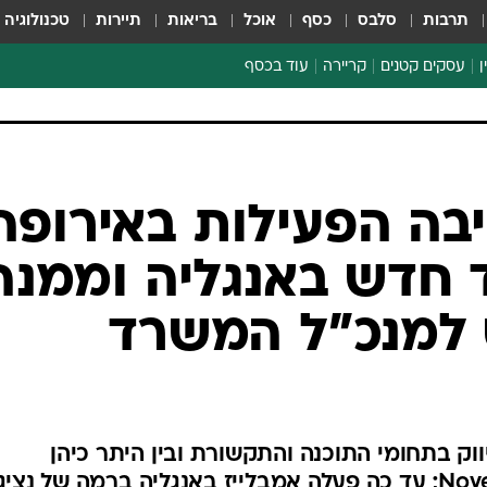
תרבות
סלבס
כסף
אוכל
בריאות
תיירות
טכנולוגיה
ן
עסקים קטנים
קריירה
עוד בכסף
חינוך פיננסי
כסף עולמי
דין וחשבון
קריפטו
בה הפעילות באירופה
ספורט ביזנס
חדש באנגליה וממנה
 למנכ"ל המשרד
ווק בתחומי התוכנה והתקשורת ובין היתר כיהן