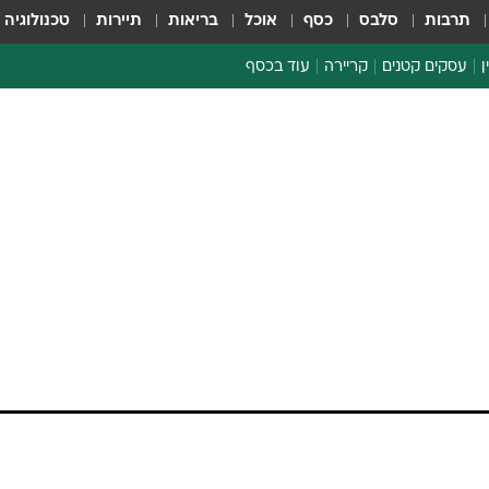
תרבות
סלבס
כסף
אוכל
בריאות
תיירות
טכנולוגיה
ן
עסקים קטנים
קריירה
עוד בכסף
חינוך פיננסי
כסף עולמי
דין וחשבון
קריפטו
הלאונג'
ספורט ביזנס