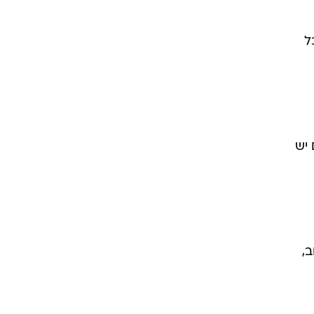
ל
 יש
,