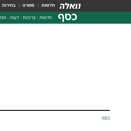
חדשות
ספורט
בחירות
כסף
חדשות
צרכנות
דעות
מגזי
החלטות פיננסיות
בדיקת מוצרים
חדשות מהמדף
השוואת מחירים
צרכנות פיננסית
כסף