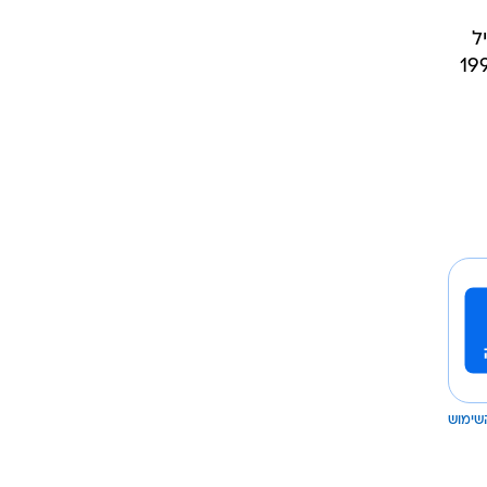
ל
 עבד 5 שנים באנגליה, שם ניהל תשלובת ציבורית, ובינואר 1997
שימוש