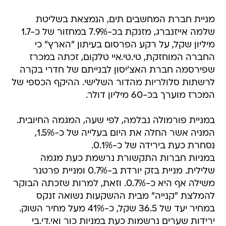
מניית חברת המחשבים תים, הנמצאת בשליטת
שלמה אייזנברג, מזנקת בכ-7.9% במחזור של כ-1.7
מיליון שקל, על רקע הפרסום בעיתון "הארץ" כי
החברה המוחזקת, טי.טי.איי טלקום, זכתה במכרז
שפירסמה חברת האצ'יסון לבנייתם של חדרי בקרה
לרשתות סלולריות מהדור השלישי. ההיקף הכספי של
המכרז מוערך בכ-60 מיליון דולר.
במניית פורמולה נבלמה, לפי שעה, המגמה החיובית.
המניה אשר החלה את היום בעלייה של כ-1.5%,
נסחרת כעת בירידה של כ-0.1%.
במניות חברות התקשורת נרשמת כעת מגמה
שלילית. מניית בזק יורדת ב-0.7% ומניית פרטנר
משילה אף היא כ-0.7%. וזאת, למרות שזכתה הבוקר
להמלצת "קנייה" מבית ההשקעות נשואה זנקס
במחיר יעד של 36.5 שקל, כ-41% מעל מחיר השוק.
ירידות שערים נרשמות כעת במניות כור ואי.די.בי