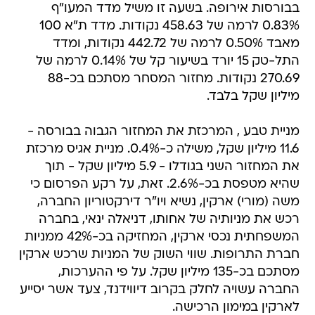
בבורסות אירופה. בשעה זו משיל מדד המעו"ף
0.83% לרמה של 458.63 נקודות. מדד ת"א 100
מאבד 0.50% לרמה של 442.72 נקודות, ומדד
התל-טק 15 יורד בשיעור קל של 0.14% לרמה של
270.69 נקודות. מחזור המסחר מסתכם בכ-88
מיליון שקל בלבד.
מניית טבע , המרכזת את המחזור הגבוה בבורסה -
11.6 מיליון שקל, משילה כ-0.4%. מניית אגיס מרכזת
את המחזור השני בגודלו - 5.9 מיליון שקל - תוך
שהיא מטפסת בכ-2.6%. זאת, על רקע הפרסום כי
משה (מורי) ארקין, נשיא ויו"ר דירקטוריון החברה,
רכש את מניותיה של אחותו, דניאלה ינאי, בחברה
המשפחתית נכסי ארקין, המחזיקה בכ-42% ממניות
חברת התרופות. שווי השוק של המניות שרכש ארקין
מסתכם בכ-135 מיליון שקל. על פי ההערכות,
החברה עשויה לחלק בקרוב דיווידנד, צעד אשר יסייע
לארקין במימון הרכישה.