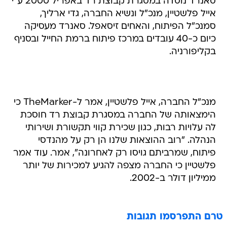
סאנרד נוסדה במסגרת קבוצת רד באפריל 2000 ע"י
אייל פלשטיין, מנכ"ל ונשיא החברה, גדי ארליך,
סמנכ"ל הפיתוח, והאחים זיסאפל. סאנרד מעסיקה
כיום כ-40 עובדים במרכז פיתוח ברמת החייל ובסניף
בקליפורניה.
מנכ"ל החברה, אייל פלשטיין, אמר ל-TheMarker כי
הימצאותה של החברה במסגרת קבוצת רד חוסכת
לה עלויות רבות, כגון שכירת קווי תקשורת ושירותי
הנהלה. "רוב ההוצאות שלנו הן רק על מהנדסי
פיתוח, שמרביתם גויסו רק לאחרונה", אמר. עוד אמר
פלשטיין כי החברה מצפה להגיע למכירות של יותר
ממיליון דולר ב-2002.
טרם התפרסמו תגובות