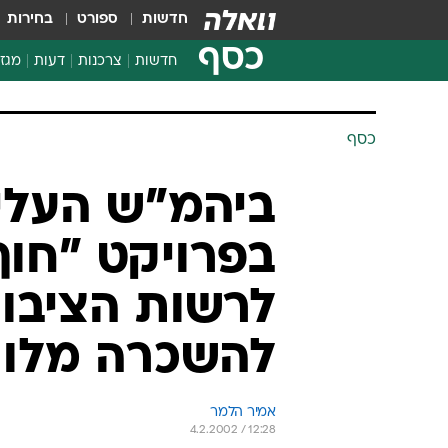
חדשות
ספורט
בחירות
כסף
חדשות
צרכנות
דעות
מגזי
החלטות פיננסיות
בדיקת מוצרים
כסף
חדשות מהמדף
השוואת מחירים
ביהמ"ש העליו
צרכנות פיננסית
בפרויקט "חוף
לרשות הציבור
להשכרה מלונ
אמיר הלמר
4.2.2002 / 12:28