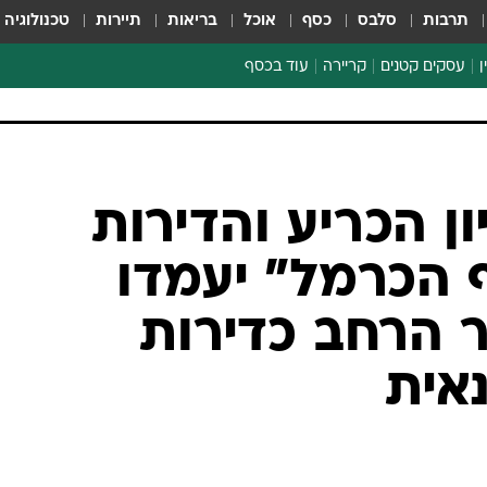
תרבות
סלבס
כסף
אוכל
בריאות
תיירות
טכנולוגיה
ן
עסקים קטנים
קריירה
עוד בכסף
חינוך פיננסי
כסף עולמי
דין וחשבון
קריפטו
ן הכריע והדירות
ספורט ביזנס
 הכרמל" יעמדו
 הרחב כדירות
אית