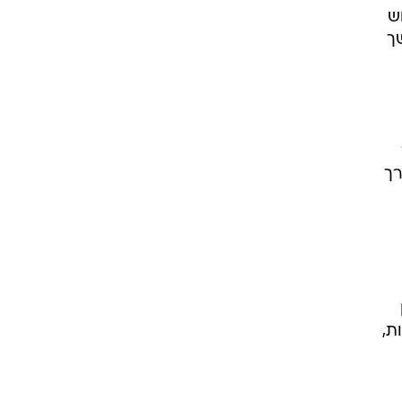
ש
ך
רך
ת,