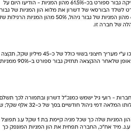
גבור ספןרט וחברת דשרון - בה מחזיקה גבור ספורט בכ-61.5% מהון המניות - הודיעו היום על
לשלד הבורסאי של דשרון את מלוא הון המניות של גבור
נדל"ן, ביחד עם נכסים נוספים - 60% מהון המניות של גבור ניהול, 50% מהון המניות הרגילות ש
כנגד העברת נכסים אלה, אשר הוערכו ע"י מעריך חיצוני בשווי כולל של כ-45 מיליון שקל, תקצה
דשרון לגבור ספורט מניות נוספות, באופן שלאחר ההקצאה תחזיק גבור ספורט ב-90% ממניות
ברות - רועי גיל ישמש כמנכ"ל דשרון ובתמורה לכך תשלם
דשרון לחברה פרטית הנמצאת בבעלותו המלאה דמי ניהול חודשיים בסך של 
ישונה לגבור נדל"ן; דשרון תפצל את הון המניות שלה כך שכל מניה קיימת בת 1 שקל ע.נ תפוצל
יות רגילות בנות 0.01 שקל ע.נ. מיד אח"כ, החברה תפחית את הון המניות המונפק כך