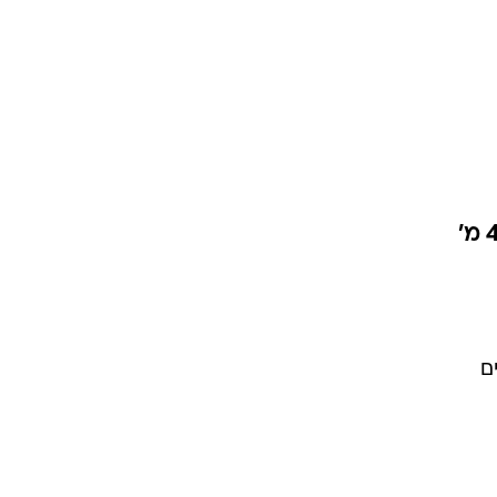
שיועברו לדשרון - מניות בגבור הנדסה ובגבור ניהול; הנכסים המועברים הוערכו ב-45 מ'
ם