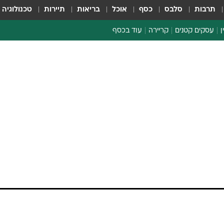
תרבות
סלבס
כסף
אוכל
בריאות
תיירות
טכנולוגיה
ן
עסקים קטנים
קריירה
עוד בכסף
חינוך פיננסי
כסף עולמי
דין וחשבון
קריפטו
הלאונג'
ספורט ביזנס