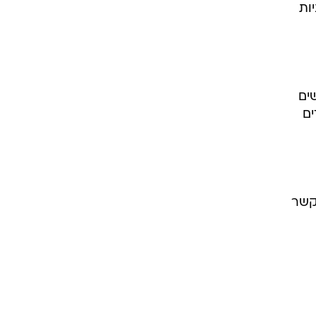
מניות
ת החודשים
רדים
קשר