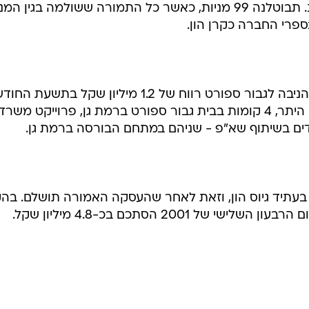
שמכל 100 מניות בנות 0.01 שקל ע.נ. תבוטלנה 99 מניות, כאשר כל התמורה ששולמה בגין ה
פרי החברה כקרן הון.
פעילות הנדל"ן של גבור נדל"ן, אשר הניבה לגבור ספורט רווח של 1.2 מיליון שקל בתשע
הראשונים של שנת 2001, כוללת, בין היתר, 4 קומות בבית גבור ספורט ברמת גן, פרוייקט מש
ים בשיתוף שא"פ - שניהם במתחם הבורסה ברמת גן.
 בעתיד גיוס הון, וזאת לאחר שהעסקה האמורה תושלם. בה
ל 2001 הסתכם בכ-4.8 מיליון שקל.