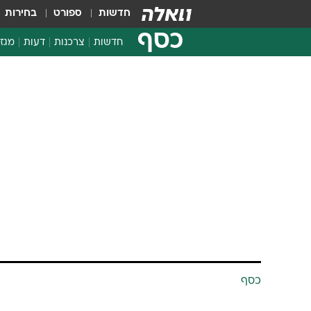
חדשות
ספורט
בחירות
כסף
חדשות
צרכנות
דעות
מגזי
החלטות פיננסיות
בדיקת מוצרים
חדשות מהמדף
השוואת מחירים
צרכנות פיננסית
כסף