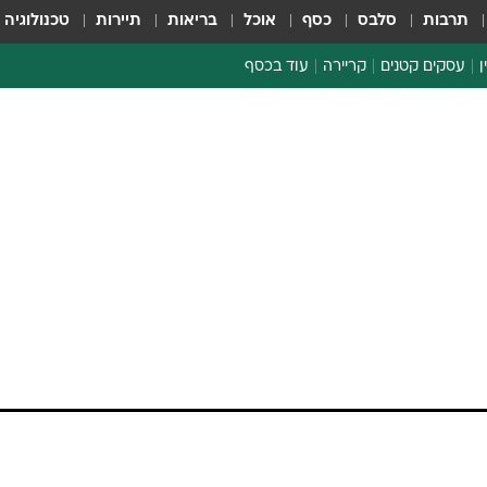
תרבות
סלבס
כסף
אוכל
בריאות
תיירות
טכנולוגיה
ן
עסקים קטנים
קריירה
עוד בכסף
חינוך פיננסי
כסף עולמי
דין וחשבון
קריפטו
הלאונג'
ספורט ביזנס