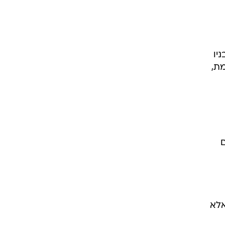
יו
אמת,
ם
אלא