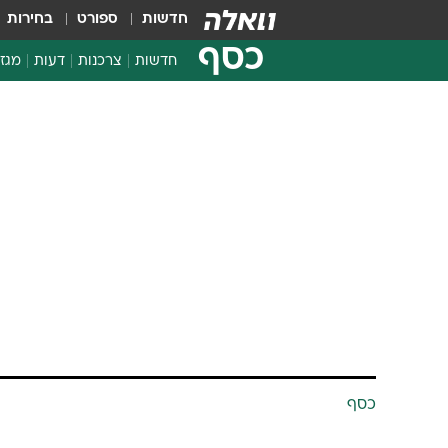
חדשות
ספורט
בחירות
כסף
חדשות
צרכנות
דעות
מגזי
החלטות פיננסיות
בדיקת מוצרים
חדשות מהמדף
השוואת מחירים
צרכנות פיננסית
כסף