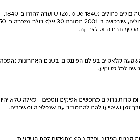
לבצע. בין 1998 ל-2001 קנה גרוס בהתמדה אוסף בולים בריטי נדיר תמורת כ-2.5 מ
שלוש שנים הוא מכר אותו במכירה פומבית תמורת 9.1 מיליון דולר - יותר מכפליים מההערכה
אחד הבולים הבולטים באוסף היה בול של בריטניה מ-1904 שרכש גרוס במכירה פומבית בשנת
2000 תמורת 137 אלף דולר. בתוך שבע שנים צמחה ההשקעה לסך של 350 אלף דולר -
וזה לא הכל, מעטפה מעוטרת בחמישה בולים כחולים (1840 2d. blue) שיועדה להודו ב-1840,
השנה שבה החלה בריטניה להנפיק בולים, שנרכשה ב-01
 השקעה קלאסיים בעולם הפיננסים. בשנים האחרונות נהפכה 
ישה לכל משקיע.