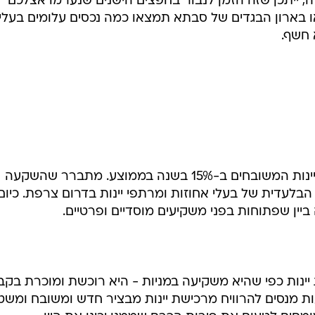
חרו שתי החברות הספרדיות אפניסה ופורום פילאטליקו בבול
ל מיליארדי יורו. באותה עת השקיעו ספרדים רבים מאוד - כ
שנסחרו אז בבורסה. לאחר זמן מה התברר כי השתיים פעלו
בשיטת הפירמידה וערכו מצגי שווא לגבי ערכם האמיתי של הבולים. למגינת לבם של כ-350 א
ס במהירות.
ה, ייתכן שזה הזמן לנבור בחפצים הישנים שנערמו אצלכם
או בארון הבגדים של סבתא תמצאו כמה נכסים עלומים בעלי
 חשף.