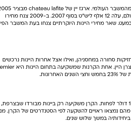
המסחר ביין משובח הוא כה נרחב עד שכבר התפתחה סביבו בורסה של ממש. live-ex היא
מסחר אלקטרונית הפעילה בלונדון למסחר ביין, שבה הר
100 live-ex עוקב אחר 100 היינות המבוקשים ביותר בשוק היין ומהווה מדד יחס (בנצ'מרק
לתעשייה כולה. המדד, שהושק לפני 11 שנה, הניב בעשור האחרון תשואה של
ואולם, מחירי יינות היוקרה לא חמקו מהמשבר העולמי. ארגז יין של ateau lafite
למשל, הנחשב לאחד המשובחים בעולם, עלה 12 אלף ליש"ט בסוף 2007. ב-2009 צנח מחירו
ושש במעט. שאר מחירי היינות היוקרתיים צנחו בעת המשבר הפינ
יקות סחורה במחסניהן, ואילו אצל אחרות היינות נרכשים
ונמכרים, אך בפועל מוחזקים על ידי יצרן היין. אחת הקרנות שמשקיעה 