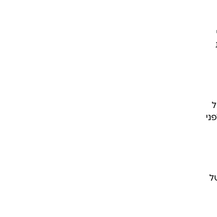
יה
לא
ל