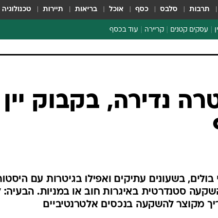
תרבות
סלבס
כסף
אוכל
בריאות
תיירות
טכנולוגיה
ן
עסקים קטנים
קריירה
עוד בכסף
חינוך פיננסי
כסף עולמי
דין וחשבון
קריפטו
הלאונג'
ספורט ביזנס
רה נדירה, בקבוק יין