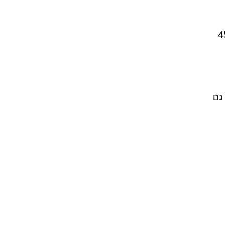
יליון דולר. לפני
 רווח של
20 תמורת 30 אלף דולר, נמכרה ב-450
גם