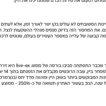
ב-50 השנים האחרונות עלו מחירי היינות המשובחים ב-15% בשנה בממוצע. מתברר שהשקעה
הבלעדית של בעלי אחוזות ומרתפי יינות בדרום צרפת. כיום
ן שפתוחות בפני משקיעים מוסדיים ופרטיים.
ינות כפי שהיא משקיעה במניות - היא רוכשת ומוכרת בקבו
עות מנסים להרוויח מרכישת יינות מבציר חדש ומשובח ומשט
ומחים לטעום את פירות הכרם שממנו יכינו את היין.
יינות המשובחים לא עולים בקו ישר לאורך זמן, אלא לעתים
. את המחסור הזה בדיוק מנסים מנהלי ההשקעות לנצל. ה
ה קבועה של עלייה במספר העשירים בעולם, שנוטים לרכו