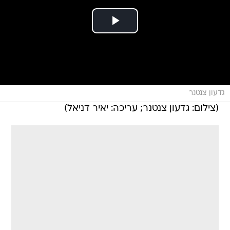
גדעון צנטנר
(צילום: גדעון צנטנר; עריכה: יאיר דניאל)