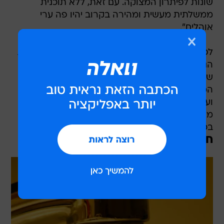
שונות לפיתרון המצוקה. עם זאת, ללא תוכנית
ממשלתית מעשית ומהירה בקרוב יהיו פה ערי
אוהלים".
לפיכך, סיפר בוחבוט כי הוא מכנס ביום חמישי ישיבת
הנהלה דחופה בנצרת על מנת לדון בצעדי המחאה
שינקטו הרשויות המקומיות. יו"ר מרכז השלטון
המקומי הוסיף ואמר כי "המאבק שלנו הוא חברתי
ועל מגוון נושאים: את מחיר המים ניתן להוזיל באופן
מיידי ופשוט, לבטל את המע"מ ואת המסים להוזיל
בכ-30%".
חוקרים את מחירי המים