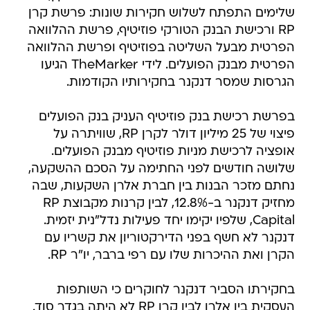
שלימים התפתח לשלוש חקירות שונות: פרשת קרן
RP ורכישת הבנק הטורקי פוזיטיף, פרשת ההלוואה
הפרטית מבעל השליטה בפוזיטיף ופרשת ההלוואה
הפרטית מבנק הפועלים. לידי TheMarker הגיעו
הגרסות שמסר דנקנר בחקירותיו הקודמות.
בפרשת רכישת בנק פוזיטיף העניק בנק הפועלים
פיצוי של 25 מיליון דולר לקרן RP, שוויתרה על
אופציה לרכישת מניות פוזיטיף מבנק הפועלים.
שלושה חודשים לפני החתימה על הסכם ההשקעה,
נחתם מזכר הבנות בין חברת אלרן השקעות, שבה
מחזיק דנקנר ב-12.8%, לבין קרנות מקבוצת RP
Capital, שלפיו יקימו יחד פעילות נדל"נית יזמית.
דנקנר לא חשף בפני הדירקטוריון את קשריו עם
הקרן ואת ההיכרות שלו עם רפי ברבר, יו"ר RP.
בחקירתו הסביר דנקנר לחוקרים כי השותפות
העסקית בין אלרן לבין קרן RP לא היתה בגדר סוד.