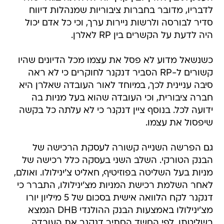
לדבריו, מדובר בחברות ציבוריות שמנהלות דיווח
סדיר לבורסה ולרשות ניירות ערך, וכי כל אדם יכול
היה לדעת על הקשרים בין RP לאלרן.
כשנשאל מדוע לא פסל את עצמו מכל הדיונים שהיו
קשורים ל-RP הסביר דנקנר לחוקרים כי לא ראה
סיבה עניינית לכך, במיוחד לאור העובדה שאלרן היא
חברה ציבורית, וכי העובדה שהוא בעל מניות בה
ידועה לכל. בנוסף ציין דנקנר כי לא עלתה כל בקשה
שיפסול את עצמו.
גם הפרשה השנייה קשורה לעסקת הרכישה של
הבנק הטורקי. השלב השני בעסקה כלל רכישה של
מניות בעל השליטה בפוזיטיף, חאליט צ'ינילולו. ואולם,
לאחר השלמת רכישת המניות מצ'ינילולו, התברר כי
דנקנר לקח הלוואה אישית בסכום של 5 מיליון יורו
מצ'ינילולו באמצעות הבנק ההולנדי DHB הנמצא
בשליטתו. לפי החשד הסתיר דנקנר את העובדה