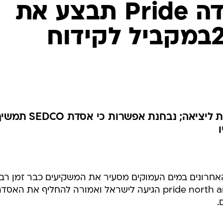
 בחודשים האחרונים במים העמוקים מסעיר את המשקיעים כבר זמן רב.
היום פורסם כי אסדת הקידוח pride north americ הגיעה לישראל ואמורה להחליף את האס
עם זאת, ל-themarker נודע כי pride עודנה בקפריסין, ותצא לאזור הקידוח בתוך כמה ימים,
כמתוכנן. בנוסף, מסתמן כי pride לא תחליף את sedco בביצוע קידוח "לוויתן 1", אלא תבצע
במקביל את קידוח "לוויתן 2", שהינו קידוח א
תן 1" - על שלוש שכבותיו. עם זאת, חשוב לציין כי החלטה סופית עדיין לא
לפני כשבועיים הודיע העיתון cyprusmail כי אסדת הקידוח north america