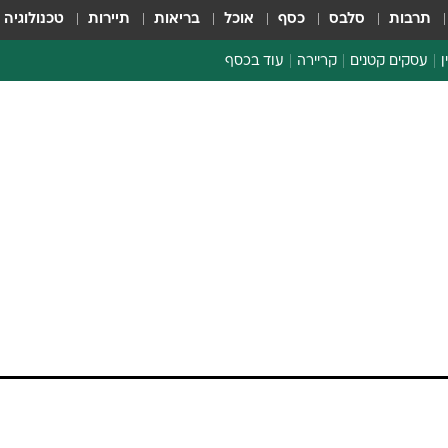
תרבות
סלבס
כסף
אוכל
בריאות
תיירות
טכנולוגיה
ן
עסקים קטנים
קריירה
עוד בכסף
חינוך פיננסי
כסף עולמי
דין וחשבון
קריפטו
מסתמן: האסדה Pride תבצע את
הלאונג'
קידוח לוויתן 2במקביל לקידוח
ספורט ביזנס
האסדה נמצאת בקפריסין ונערכת ליציאה; נבחנת אפשרות כי אסדת DCO