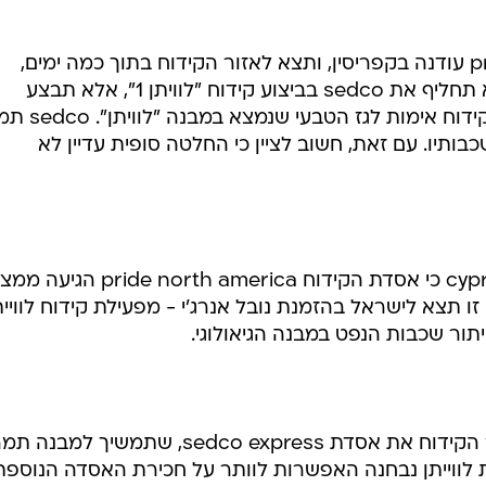
 תצא לישראל בהזמנת נובל אנרג'י - מפעילת קידוח לוויית
תור שכבות הנפט במבנה הגיאולוגי.
האסדה אמורה היתה להחליף באתר הקידוח את אסדת sedco express, שתמשיך למבנה
ת לווייתן נבחנה האפשרות לוותר על חכירת האסדה הנוספת
 בשטחי המים הכלכליים של ישראל. בין היתר, פורסם כי מנ
משא ומתן עם בעלי האסדה pride international האמריקאית עבור ביצוע הקידוח הימי המ
פנה דווקא ל"לויתן 2".