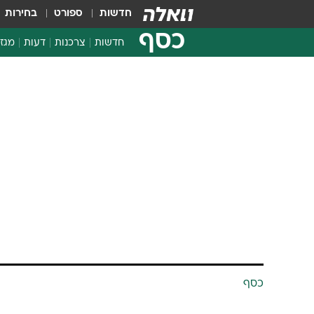
חדשות
ספורט
בחירות
כסף
חדשות
צרכנות
דעות
מגזי
החלטות פיננסיות
בדיקת מוצרים
כסף
חדשות מהמדף
השוואת מחירים
צרכנות פיננסית
הקיים
ליאור זנו
22.2.2011 / 9:23
בקידוח "לוויתן 1" על כל שכבותיו