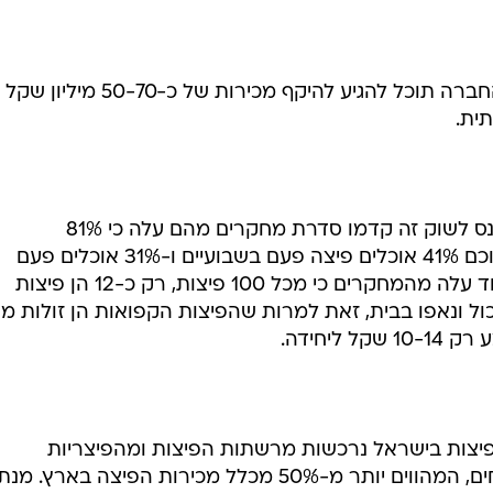
איל פביאן, מנכ"ל בונז'ור, מעריך כי החברה תוכל להגיע להיקף מכירות של כ-50-70 מיליון שקל
ית.
לדברי פביאן, להחלטת החברה להיכנס לשוק זה קדמו סדרת מחקרים מהם עלה כי 81%
מהישראלים נוהגים לאכול פיצה, מתוכם 41% אוכלים פיצה פעם בשבועיים ו-31% אוכלים פעם
בשלושה שבועות עד פעם בחודש. עוד עלה מהמחקרים כי מכל 100 פיצות, רק כ-12 הן פיצות
ל ונאפו בבית, זאת למרות שהפיצות הקפואות הן זולות מ
ליחידה.
לה מהמחקרים כי כ-66% מהפיצות בישראל נרכשות מרשתות הפיצות ומהפיצריות
השכונתיות, בעיקר באמצעות משלוחים, המהווים יותר מ-50% מכלל מכירות הפיצה בארץ