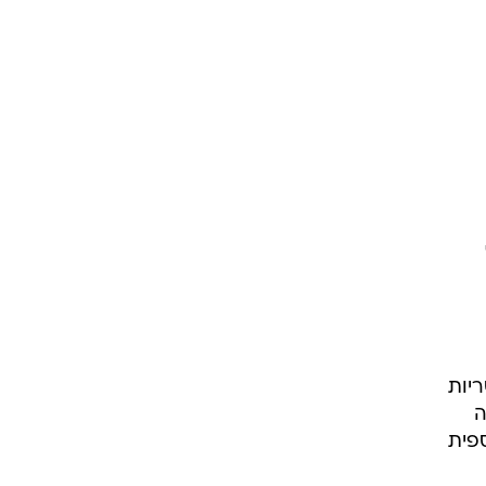
ריות
ים: פיצה
פית