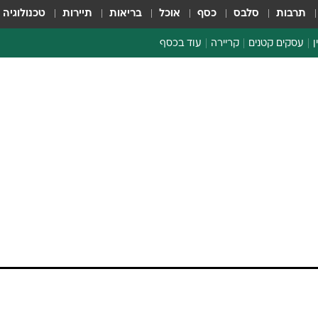
תרבות
סלבס
כסף
אוכל
בריאות
תיירות
טכנולוגיה
ן
עסקים קטנים
קריירה
עוד בכסף
חינוך פיננסי
כסף עולמי
דין וחשבון
קריפטו
ספורט ביזנס