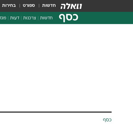
חדשות
ספורט
בחירות
כסף
חדשות
צרכנות
דעות
מגזי
החלטות פיננסיות
בדיקת מוצרים
חדשות מהמדף
השוואת מחירים
צרכנות פיננסית
כסף