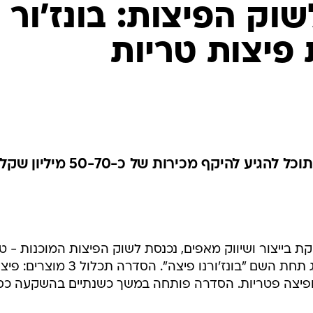
וק הפיצות: בונז'ור
פיצות טריות
מנכ"ל בונז'ור מעריך כי החברה תוכל להגיע להיקף מכירות של כ-50-70 מיליון שקל
ת בייצור ושיווק מאפים, נכנסת לשוק הפיצות המוכנות - ט
ומקוררות, עם סדרה חדשה שתמותג תחת השם "בונז'ורנו פיצה". הסדרה תכלול 3 מוצר
ים ופיצה פטריות. הסדרה פותחה במשך כשנתיים בהשקעה כס