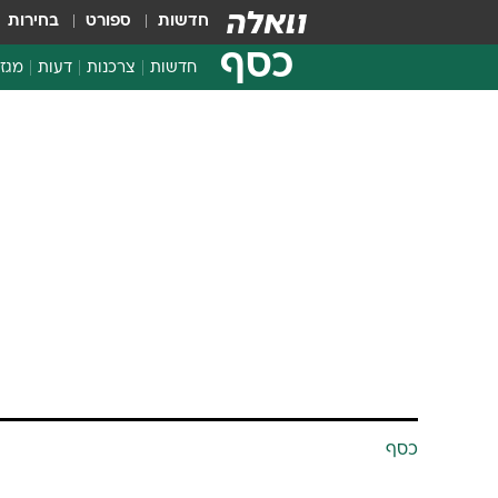
חדשות
ספורט
בחירות
כסף
חדשות
צרכנות
דעות
מגזי
החלטות פיננסיות
בדיקת מוצרים
חדשות מהמדף
השוואת מחירים
צרכנות פיננסית
כסף