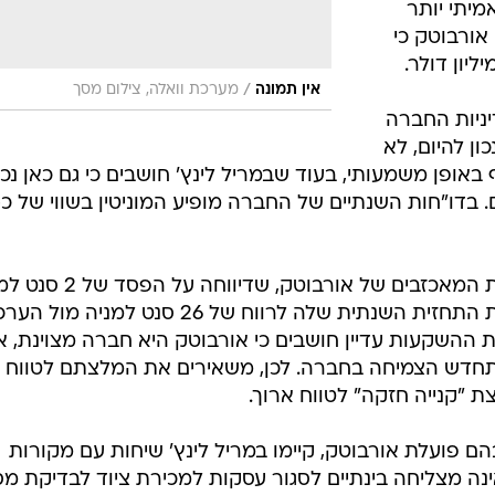
מיתי יותר
אורבוטק כי
/
אין תמונה
מערכת וואלה, צילום מסך
יניות החברה
ון להיום, לא
אופן משמעותי, בעוד שבמריל לינץ' חושבים כי גם כאן נכו
כמו שאר האנליסטים שהגיבו לדו"חות המאכזבים של אורבוטק, שדי
מול ציפיות לרווח, מורידה טרסטון את התחזית השנתית שלה לרווח של 26 סנט למניה מו
סנט למניה. בבית ההשקעות עדיין חושבים כי אורבוטק היא חברה מצוינת, 
חדש הצמיחה בחברה. לכן, משאירים את המלצתם לטווח
צת "קנייה חזקה" לטווח ארוך.
הם פועלת אורבוטק, קיימו במריל לינץ' שיחות עם מקורות
נה מצליחה בינתיים לסגור עסקות למכירת ציוד לבדיקת מס