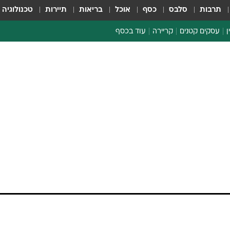
תרבות
סלבס
כסף
אוכל
בריאות
תיירות
טכנולוגיה
ן
עסקים קטנים
קריירה
עוד בכסף
חינוך פיננסי
כסף עולמי
דין וחשבון
קריפטו
ספורט ביזנס