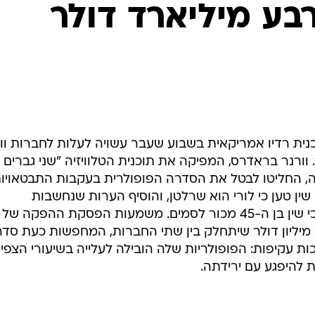
בע מיליארד דולר
נית רדיו אמריקאית בשבוע שעבר עשויה לעלות לחברות וו
ארד דולר. וורנר בראדרס, המפיקה את תוכנית הטלוויזיה "שני גברים
שדרת אותה, החליטו לבטל את הסדרה הפופולרית בעקבות התבטאויו
 שין טען כי לורי הוא שרלטן, והוסיף הערות שנחשבות
לאנטישמיות. שבוע לפני כן טען לורי כי שין בן ה-45 מכור לסמים. משמעות הפסקת ההפקה של
הסדרה היא אובדן הכנסות בסך 250 מיליון דולר שיתחלק בין שתי החברות, המחפשות כעת ס
ת עקיפות: הפופולריות שלה הובילה לעלייה בשיעורי הצפיי
ת להיפגע עם ירידתה.