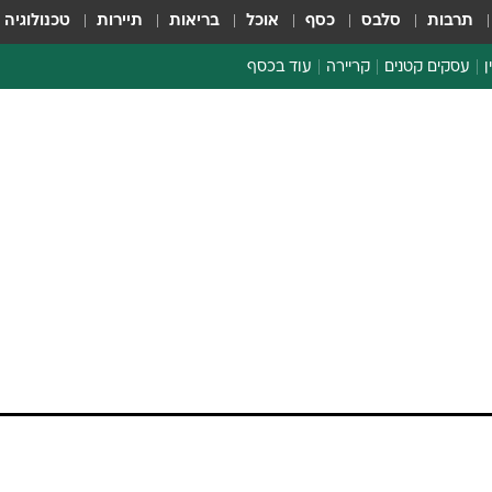
תרבות
סלבס
כסף
אוכל
בריאות
תיירות
טכנולוגיה
ן
עסקים קטנים
קריירה
עוד בכסף
חינוך פיננסי
כסף עולמי
דין וחשבון
קריפטו
הלאונג'
ספורט ביזנס