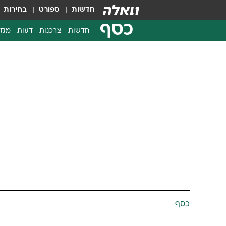
חדשות
ספורט
בחירות
כסף
חדשות
צרכנות
דעות
מגזי
החלטות פיננסיות
בדיקת מוצרים
חדשות מהמדף
השוואת מחירים
צרכנות פיננסית
כסף