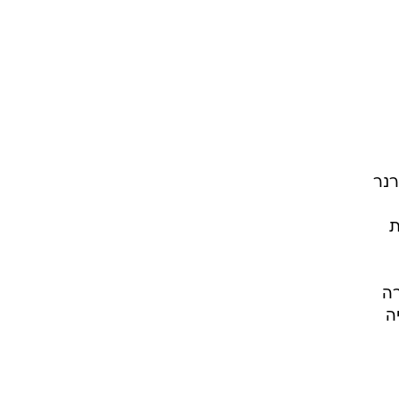
רנר
ת
דרה
ה