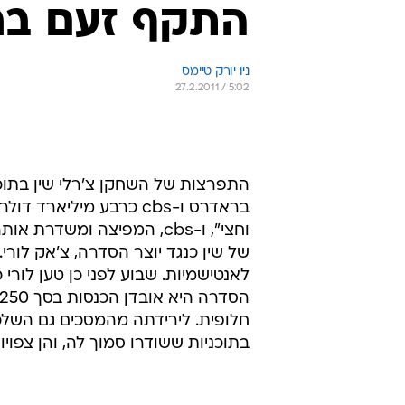
התקף זעם בר
ניו יורק טיימס 
27.2.2011 / 5:02
התפרצות של השחקן צ'רלי שין בתוכ
בראדרס ו-cbs כרבע מילי
וחצי", ו-cbs, המפיצה ומ
של שין כנגד יוצר הסדרה, צ'אק לורי.
חלופית. לירידתה מהמסכים גם השלכו
בתוכניות ששודרו סמוך לה, והן צפויו