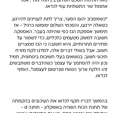
"כשמסביב יהום הסער, צריך לתת לעניינים להירגע.
כשאלה יירגעו, והסכמי השלום ימומשו כרגיל - אז
תימשך אספקת הגז כפי שהיתה בעבר. האספקה
חשובה למשק מטעמים כלכליים, כדי לשמור על
מחירים תחרותיים, והיא חשובה כי הגז ממצרים
חשוב. אבל בשולי דברים אלה, למדנו לקח מזרח
תיכוני חשוב. בנושאים בעלי חשיבות ביטחונית, תמיד
נכון יהיה להסתמך על עצמך כשהדברים משתבשים.
זהו הלקח ארוך הטווח שנרשום לעצמנו", הוסיף
לנדאו.
בהמשך דבריו תקף לנדאו את העיכובים בהקמתה
של תחנת הכוח השנייה באשקלון - תחנה d -
שתוסק בגז ובגיבוי פחם, וכן את התנגדות ארגוני
הסביבה ותושבי מישור החוף הצפוני להקמת נקודת