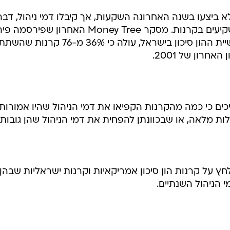
א ביצעו בשנה האחרונה השקעות, אך קיבלו דמי ניהול, דבר
המעורר תרעומת בקרב כמה מהמשקיעים בקרנות. מסקר Money Tree האחרון ש
רואי החשבון PwC, העוקב אחר תעשיית ההון סיכון בישראל, עולה כי 36% מ-76 קר
רון של 2001.
כים כי כמה מהקרנות הקפיאו את דמי הניהול שהיו אמורות
ת מלאה, או שבכוונתן להפחית את דמי הניהול שהן גובות.
לחץ על קרנות הון סיכון אמריקאיות וקרנות ישראליות שבהן 
 הניהול השנתיים.