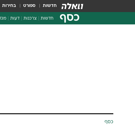
חדשות
ספורט
בחירות
כסף
חדשות
צרכנות
דעות
מגזי
החלטות פיננסיות
בדיקת מוצרים
חדשות מהמדף
השוואת מחירים
צרכנות פיננסית
כסף