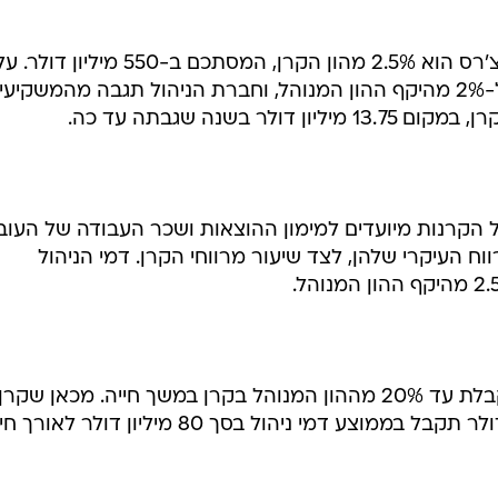
שיעורם של דמי הניהול בקרן קום-ונצ'רס הוא 2.5% מהון הקרן, המסתכם ב-550 מי
ההחלטה יופחת שיעור זה ב-0.5%, ל-2% מהיקף ההון המנוהל, וחברת הניהול תגבה מהמשקיע
ל הקרנות מיועדים למימון ההוצאות ושכר העבודה של העוב
וח העיקרי שלהן, לצד שיעור מרווחי הקרן. דמי הניהול
כך, חברת ניהול של קרן הון סיכון מקבלת עד 20% מההון המנוהל בקרן במשך חייה. מכאן שקרן