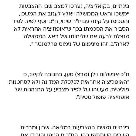
בינתיים, בקואליציה, נערכו למצב שבו ההצבעות
יימשכו וראש הממשלה ייאלץ לעזוב את המשכן,
והסכימו על קיזוז עם יו"ר שינוי, ח"כ יוסף לפיד. לפיד
הסביר את הסכמתו בכך ש"אופוזיציה אחראית לא
מנצלת לרעה את שליחותו של ראש הממשלה
לארה"ב. זהו מינימום של נימוס פרלמנטרי".
ח"כ אבשלום וילן (מרצ) טען, בתגובה לקיזוז, כי
"האופוזיציה אחראית לכלכלת המדינה ולא לסחטנות
פוליטית. מעשהו של לפיד מצביע על התנהגות של
אופוזיציה פופוליסטית".
בינתיים נמשכו ההצבעות במליאה. שרון ומרבית
השרים השתתפו בהן. הח"כים הניפו והורידו את