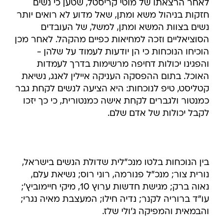
לאחר הרצאתו של מוטי קריסטל, שטען כי נשים
חזקות בניהול משא ומתן, שאל מדוע לא רואים יותר
נשים בצוות המשא ומתן, למשל, של העובדים
הסוציאליים וזכה למחיאות כפיים מהקהל. לאחר מכן
הוכיחו הנוכחות כי הן יודעות לעמוד על שלהן -
והפגינו יכולות דחיפה מרשימות בדרך לעמדות
האוכל. בתום ההפסקה העניקה איילין לאנג, נשיאת
קטליסט, טיפ לנוכחות: היא הציעה לנשים לקחת גבר
כמנטור ולגברים לקחת אישה כמנטורית, כי כך יזכו
לקבל יכולות של אדם שלם.
בין הנוכחות בלטו מנכ"לית שדולת הנשים בישראל,
נורית צור; מנכ"ל פנורמה, רוני רוס; נשיאת עלם,
נאוה ברק; מגישת חדשות ערוץ 10, מיקי חיימוביץ';
עו"ד ברוריה לקנר; נדיה חילו; המעצבת מאיה נגרי;
והבמאית והמפיקה ג'ולי שלז.