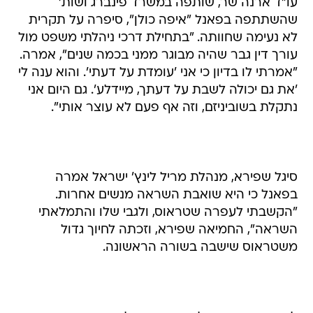
עו"ד ארנה שר, שותפה במשרד פינברג ושות'
שהשתתפה בפאנל "איפה כולן", סיפרה על תקרית
לא נעימה שחוותה. "בתחילת דרכי ניהלתי משפט מול
עורך דין גבר שהיה מבוגר ממני בכמה שנים", אמרה.
"אמרתי לו בדיון כי אני 'עומדת על דעתי'. והוא ענה לי
'את גם יכולה לשבת על דעתך, מיידלע'. גם היום אני
נתקלת בשוביניזם, וזה אף פעם לא עוצר אותי".
סיגל שפירא, מנהלת מריל לינץ' ישראל אמרה
בפאנל כי היא שואבת השראה מנשים אחרות.
"הקשבתי לעפרה שטראוס, ולגבי שלו והתמלאתי
השראה", החמיאה שפירא, וזכתה לחיוך גדול
משטראוס שישבה בשורה הראשונה.