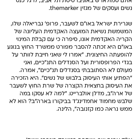
אולם סמולארש באוניברסיטת תל אביב, לרגל כנס
נשים ועסקים של מגזין themarker.
שגרירת ישראל באו"ם לשעבר, פרופ' גבריאלה שלו,
המשמשת נשיאת המועצה האקדמית העליונה של
הקריה האקדמית אונו, סיפרה כי עם קבלת המינוי
באו"ם היא זכתה להסבר מפורט ממשרד החוץ בנוגע
להופעתה החיצונית. "אמרו לי שאני חייבת לוותר על
בגדי הפרופסורית ועל הסנדלים התנ"כיים, ואני
מעולם לא הסתובבתי בסנדלים תנ"כיים", אמרה.
"הפתיע אותי העיסוק בלבוש של נשים". היא הזכירה
את העיסוק בחצאית הקצרה של שרת החוץ לשעבר
של ארה"ב, מדלן אולברייט. "למה לא עסקו במה
שלבש מחמוד אחמדינג'ד בביקורו בארה"ב? הוא לא
ממש נראה כמו קזנובה", הלינה.