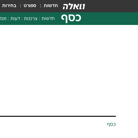
חדשות
ספורט
בחירות
כסף
חדשות
צרכנות
דעות
מגזי
החלטות פיננסיות
בדיקת מוצרים
חדשות מהמדף
השוואת מחירים
צרכנות פיננסית
כסף