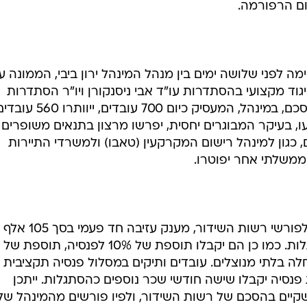
ם הרפורמה.
 לפני שלושה ימים בין מנהל המינהל ירון ביבי, הממונה ע
יגוד מקצועי בהסתדרות עו"ד אבי ניסנקורן ויו"ר הסתדרות
עובדי המדינה אריאל יעקובי. לפי ההסכם, במינהל, המעסיק כיום 700 עובדים, ייוותרו 60
 העובדים שייגרעו, בעיקר המבוגרים יחסית, יפרשו מרצון בתנאים משופרים
 כגון למינהל רישום המקרקעין (טאבו) ולמשרדי התיירות
ממשלתי אחר יפוטרו.
הפורשים והמפוטרים יקבלו, בדומה לפורשי רשות השי
ועוד 11 חודשי שכר בסיס כדמי הסתגלות. כמו כן הם יקבלו תוספת של 10% לפנסיה
חלה בלתי מנוצלים. עובדים ותיקים במסלול פנסיה תקציבית
וא הצבירה של 70% זכויות פנסיה יקבלו שישה חודשי שכר נוספים כהסתגלות. ייתכן
שקיים בהסכם של רשות השידור, ולפיו פורשים מהמינהל של