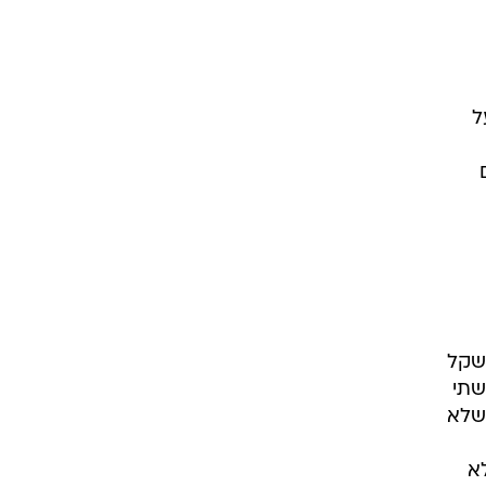
ל
5 עובדים
דור, מענק עזיבה חד פעמי בסך 105 אלף שקל
, תוספת של שתי
 שלא
א