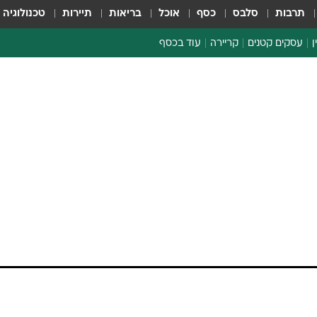
תרבות
סלבס
כסף
אוכל
בריאות
תיירות
טכנולוגיה
ן
עסקים קטנים
קריירה
עוד בכסף
חינוך פיננסי
כסף עולמי
דין וחשבון
קריפטו
ספורט ביזנס