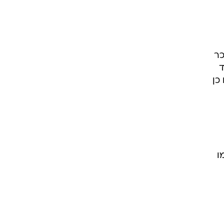
פת השכר
בד
ו העובדים תוספת ותק של 1%. כמו כן
ו