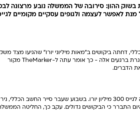
שלה דחתה ביקושים
י יורו" מצד מוסדיים
TheMarker; הערכות בשוק ההון: סירובה של הממשלה נובע מרצונה לב
ל מנת לאפשר לעצמה ולגופים עסקיים מקומיים לגייס
, דחתה ביקושים ב"מאות מיליוני יורו" שהגיעו מצד משקי
מוסדיים מקומיים בהנפקת היורו הנסגרת ברגעים אלה - כך אומר עתה ל-TheMarker מקור
ת הדברים.