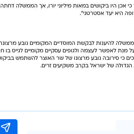
כוונתה המקורית של הממשלה היתה לגייס 300 מיליון יורו. בשבוע שעבר סייר החשב הכללי, ניר
יום התברר כי הביקושים גדולים. עקב כך, החליטה הממשלה
 אכן היו ביקושים במאות מיליוני יורו, אך הממשלה דחתה
פה היא יעד אסטרטגי".
הממשלה להיענות לבקשת המוסדיים המקומיים נובע מרצונה
על מנת לאפשר לעצמה ולגופים עסקיים מקומיים לגייס בו חו
כים כי סירובה נובע מרצונו של שר האוצר להשתמש בביקו
 הגדולה של ישראל בקרב משקיעים זרים.