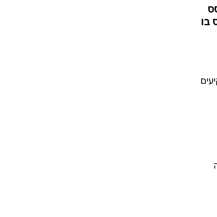
סס
 בו
עים