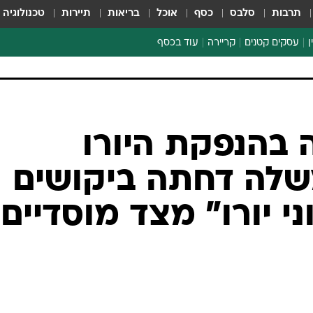
תרבות
סלבס
כסף
אוכל
בריאות
תיירות
טכנולוגיה
ן
עסקים קטנים
קריירה
עוד בכסף
חינוך פיננסי
כסף עולמי
דין וחשבון
קריפטו
ספורט ביזנס
 בהנפקת היורו