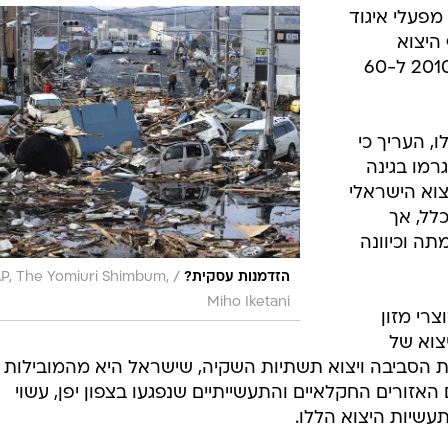
לפי איגוד התעשייה הקיבוצית, התוכנית לגידול היקף היצוא ליפן ב-30%, 
סימן שאלה. מנהל מחלקת היצוא באיגוד: תהיה השפעה ע
מפעלי איגוד
היצוא
התעשייתי ליפן מ-45 מיליון דולר ב-2010 ל-60
, העריך כי
רמו בגינה
וא הישראלי
כלל, אך