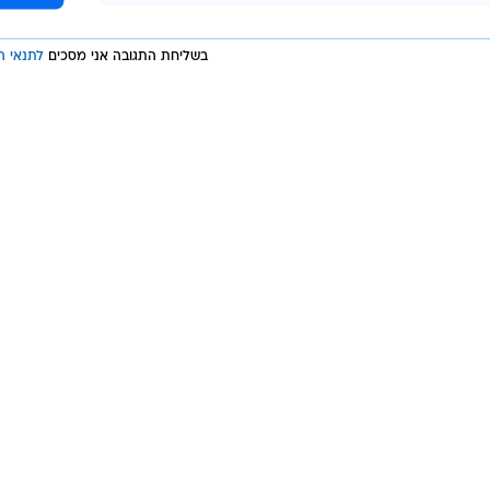
 ביפן
צונאמי ביפן
בשליחת התגובה אני מסכים
לתנאי ה