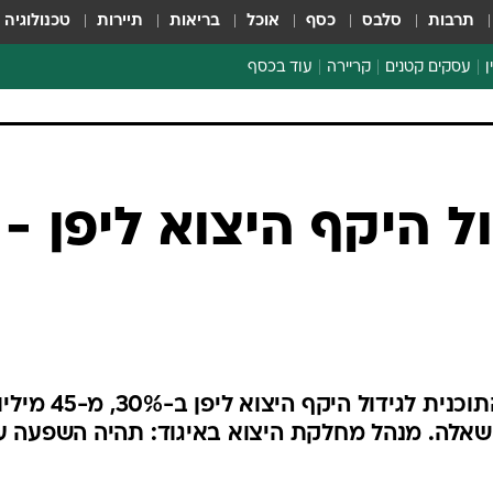
תרבות
סלבס
כסף
אוכל
בריאות
תיירות
טכנולוגיה
ן
עסקים קטנים
קריירה
עוד בכסף
חינוך פיננסי
כסף עולמי
דין וחשבון
קריפטו
הלאונג'
ספורט ביזנס
ל היקף היצוא ליפן -