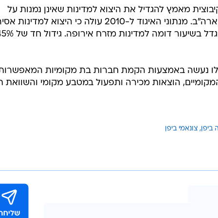
תה וכיוונה
/
הזדמנות עסקית?
P, The Yomiuri Shimbum,
Miho Iketani
צרי מזון
יצוא של
ות הסביבה ויצוא תשתיות השקיה, שישראל היא מהמובילות
האזורים החקלאיים והתעשייתיים שנפגעו בצפון יפן, עשוי
עשיות היצוא הללו.
וצית מאמץ להגדיל את היצוא למדינות שאינן נמנות על
השווקים המסורתיים שלה באירופה וארה"ב. מנתוני האיגוד ל-2010 עולה כי היצוא למדינות א
גדל ב-26% בהשוואה לנתוני 2009 וגדל בשיעור דומה למדינות מזרח אירופ
אלו נעשה באמצעות הקמת חברות בת מקומיות המאפשרות
קומיים, הוצאות מכירה ותפעול במטבע מקומי והשוואת ת