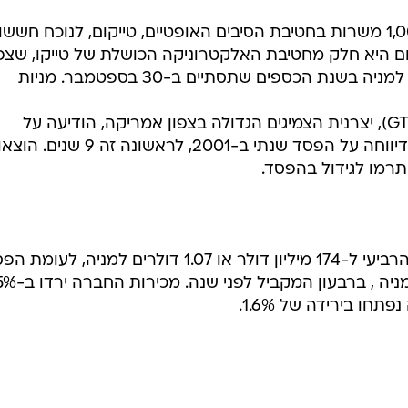
טייקו (סימול TYC) קיצצה אתמול 1,000 משרות בחטיבת הסיבים האופטיים, טייקום, לנוכח חשש
 היא חלק מחטיבת האלקטרוניקה הכושלת של טייקו, שצפו
להקטין את רווחי הקונצרן ב-25 סנט למניה בשנת הכספים שתסתיים ב-30 בספטמבר. מניות
Goodyear Tire & Rubber (סימול GT), יצרנית הצמיגים הגדולה בצפון אמריקה, הודיעה על
פיטורים של 3,500 עובדים, לאחר שדיווחה על הפסד שנתי ב-2001, לראשונה זה 9 
רמו לגידול בהפסד.
הפסדי יצרנית הצמיגים גדלו ברבעון הרביעי ל-174 מיליון דולר או 1.07 דולרים למניה, לעו
נקי של 102 מיליון דולר או 65 סנט למניה , ברבעון המקב