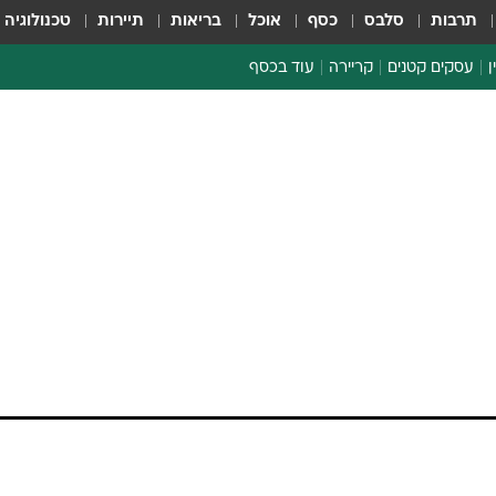
תרבות
סלבס
כסף
אוכל
בריאות
תיירות
טכנולוגיה
ן
עסקים קטנים
קריירה
עוד בכסף
חינוך פיננסי
כסף עולמי
דין וחשבון
קריפטו
ספורט ביזנס