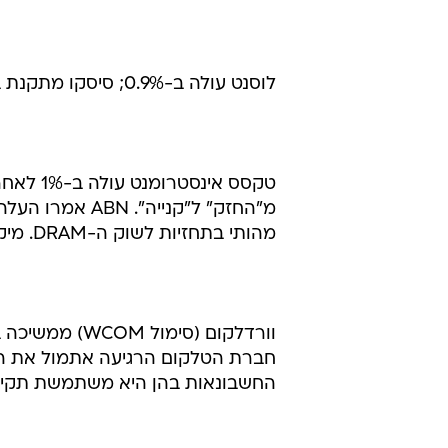
לוסנט עולה ב-0.9%; סיסקו מתקנת ב-0.6% לאחר שאתמול רשמה ירידה חדה.
מ"החזק" ל"קניי
מהותי בתחזיות לשוק ה-DRAM. מיקרון (סימול MU) עולה ב-2.3%. אינטל עולה ב-0.6%.
חברת הטלקום הרגיעה אתמול את המ
החשבונאות בהן היא משתמשת תקינו