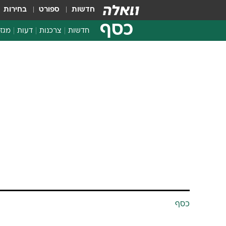
חדשות
ספורט
בחירות
כסף
חדשות
צרכנות
דעות
מגזי
החלטות פיננסיות
בדיקת מוצרים
חדשות מהמדף
השוואת מחירים
צרכנות פיננסית
כסף