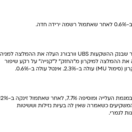
טקסס אינסטרומנט עולה ב-1% לאחר שבנק ההשקעות UBS וורבורג העלה את ההמלצה למניה
ה". ABN אמרו העלה את ההמלצה למיקרון מ"החזק" ל"קנייה" על רקע שיפור
שקיעים כשאמרה שאין לה בעיות נזילות וששיטות
ת לגמרי.