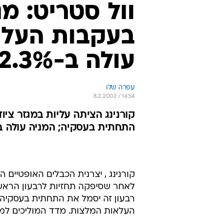
וול סטריט: מ
בעקבות העלא
עולה ב-2.3%
עפרה שלו
8.2.2002 / 14:54
קורנינג הציתה עליות במגזר צי
התחתית בעסקיה; המניה עולה ב-5.8%; וורלדקום עולה ב-7.7%; טייקו מוסיפה 
קורנינג , יצרנית הכבלים האופטיים 
לאחר שסיפקה תחזיות לרבעון הראשו
העלאות המלצות. מדד המוליכים למחצה 