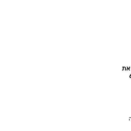
 את
מה