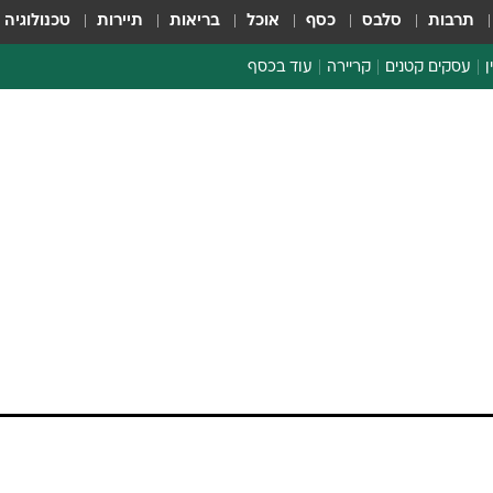
תרבות
סלבס
כסף
אוכל
בריאות
תיירות
טכנולוגיה
ן
עסקים קטנים
קריירה
עוד בכסף
חינוך פיננסי
כסף עולמי
דין וחשבון
קריפטו
הלאונג'
ספורט ביזנס