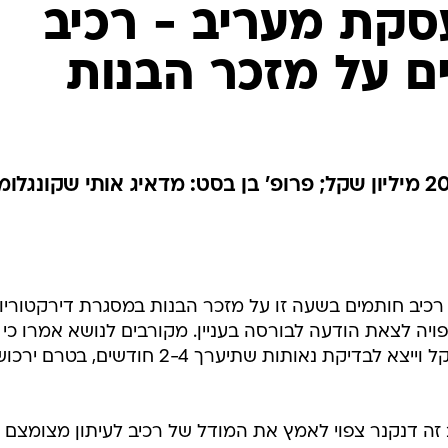
קת מעריב - רכיב
ם על מזכר הבנות
דנקנר צפוי להזרים באופן מיידי 20 מיליון שקל; פרופ' בן בסט: מדאיג אותי שקונג
רכיב חותמים בשעה זו על מזכר הבנות במסגרת דירקטוריון
יה לצאת הודעה לבורסה בעניין. מקורבים לנושא אמרו כי
דנקנר יזרים באופן מיידי 20 מיליון שקל וייצא לבדיקת נאותות שתיערך 2-4 חודשים, בטרם יר
 זה דנקנר צפוי לאמץ את המודל של רכיב לעיתון מצומצם י