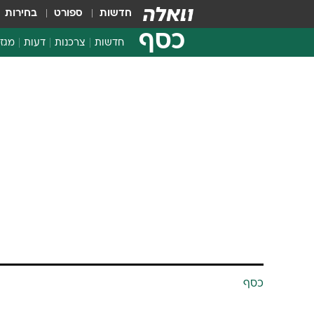
חדשות
ספורט
בחירות
כסף
חדשות
צרכנות
דעות
מגזי
החלטות פיננסיות
בדיקת מוצרים
חדשות מהמדף
השוואת מחירים
צרכנות פיננסית
כסף