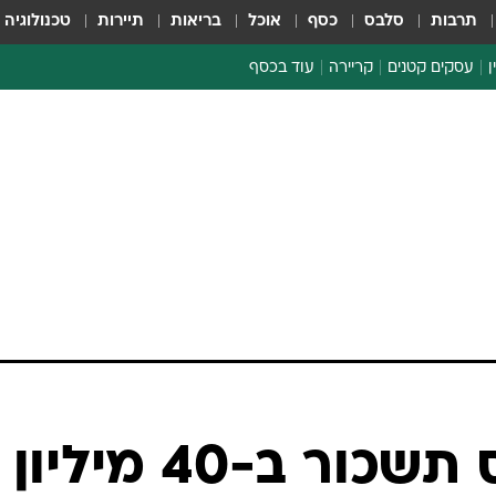
תרבות
סלבס
כסף
אוכל
בריאות
תיירות
טכנולוגיה
ן
עסקים קטנים
קריירה
עוד בכסף
חינוך פיננסי
כסף עולמי
דין וחשבון
קריפטו
הלאונג'
ספורט ביזנס
חברת אנאוויס תשכור ב-40 מיליון