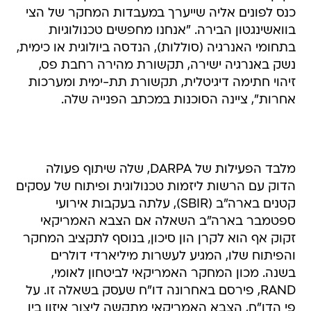
כנס לפונים אליה שייערך במעבדות המחקר של הצי
בוואשינגטון הבירה. "אנחנו מחפשים טכנולוגיות
בתחומי האנרגיה (סוללות), הנדסה ביולוגית או כימית,
נשק באנרגיה ישירה, תקשורת מהירה רחבת פס,
זיהוי חתימה דיגיטלית, תקשורת תת-ימית ומערכות
אחרות", ציינה הסוכנות במכתב הפנייה שלה.
מלבד הפעילות של DARPA, שלה שיתוף פעולה
הדוק עם הרשות ליזמות טכנולוגית ופיתוח של עסקים
קטנים בארה"ב (SBIR), עלתה בעקבות אירועי
ספטמבר בארה"ב השאלה אם הצבא האמריקאי
זקוק אף הוא לקרן הון סיכון, בנוסף לתקציב המחקר
והפיתוח שלו, המגיע לעשרות מיליארדי דולרים
בשנה. מכון המחקר האמריקאי לביטחון לאומי,
RAND, פירסם באחרונה דו"ח שעסק בשאלה זו. על
פי הדו"ח, הצבא האמריקאי מתקשה ליצור איזון בין