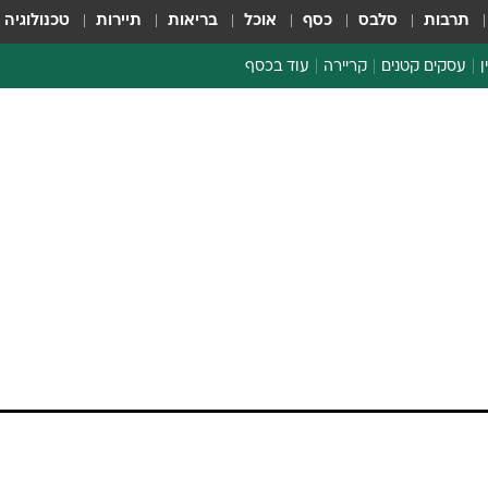
תרבות
סלבס
כסף
אוכל
בריאות
תיירות
טכנולוגיה
ן
עסקים קטנים
קריירה
עוד בכסף
חינוך פיננסי
כסף עולמי
דין וחשבון
קריפטו
הלאונג'
ספורט ביזנס