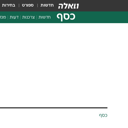
חדשות
ספורט
בחירות
כסף
חדשות
צרכנות
דעות
מגזי
החלטות פיננסיות
בדיקת מוצרים
חדשות מהמדף
השוואת מחירים
צרכנות פיננסית
כסף