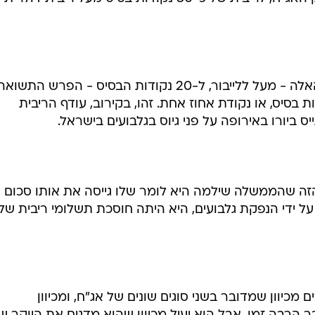
אם מוסיפים את 80 נקודות הבסיס האלה - מעל ללייבור, ל-20 נקודות הבסיס - הפרש הת
 ללייבור, מקבלים 100 נקודות בסיס, או נקודת אחוז אחת. זהו, בקירוב, עודף הריבית
יורו באירופה על פני גיוס בגלבועים בישראל.
הזה שהממשלה שילמה היא לומר שלו גייסה את אותו סכום -
כ-350 מיליון דולר - על ידי הנפקת גלבועים, היא היתה חוסכת תשלומי ריבית של
כיוון שמדובר בשני סוגים שונים של אג"ח, ומכיוון