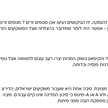
 להנפקה. לו הביקושים הגיעו אכן מגופים זרים ? מגופים זרים
ן - אפשר היה לומר שמדובר בהצלחה אצל המשקיעים הזרי
 והקיפאון בשוק המניות יצרו רעב עצום לתשואה אצל גופי
נות פנסיה וכדומה.
מצוינת. סיבה אחת היא שעבור משקיעים ישראלים, הדירוג 
האג"ח של ממשלת ישראל הוא AAA ולא A או A-מינוס כי סיכון המדינה אינו קיים עבורם. סיבה
ן מספקת הגנה מפני פיחות.