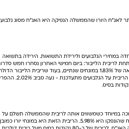
ר לאג"ח היורו שהממשלה הנפיקה היא האג"ח מסוג גלבוע,
דה במחירי הגלבועים ולירידת התשואות. הירידה בתשואה
ת לריבית הלייבור: ביום חמישי האחרון נסחרו חמש סדרו
הגלבועים שנותרו במחזור סביב תשואה של 1.83% במונחים שנתיים, בעוד שריבית הלייבור הדו
לטווח של חצי שנה - פרק הזמן שבו הריבית על הגלבועים מתעדכנת - נעה סבי
מוכה במיוחד כשמשווים אותה לריבית שהממשלה תשלם על
האג"חים שהנפיקה. הריבית על האג"ח שהונפקו היא 5.98%. הריבית הזאת היא במונחי יורו כמובן
והיא שקולה, מעריך שחקן ותיק בשוק האג"ח, לריבית של כ-80 נקודות בסיס מעל ריבית דולרית