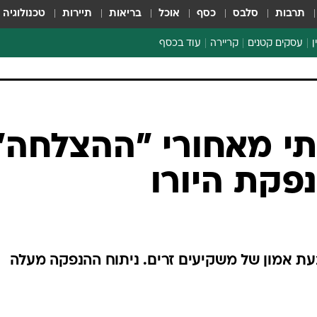
תרבות
סלבס
כסף
אוכל
בריאות
תיירות
טכנולוגיה
ן
עסקים קטנים
קריירה
עוד בכסף
חינוך פיננסי
כסף עולמי
דין וחשבון
קריפטו
תי מאחורי "ההצלחה"
הלאונג'
פקת היורו
ספורט ביזנס
 אמון של משקיעים זרים. ניתוח ההנפקה מעלה