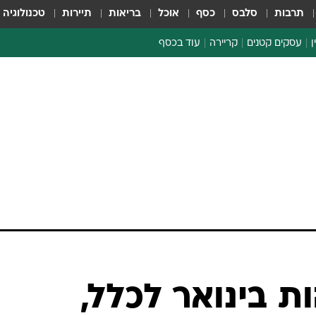
תרבות
סלבס
כסף
אוכל
בריאות
תיירות
טכנולוגיה
ן
עסקים קטנים
קריירה
עוד בכסף
חינוך פיננסי
כסף עולמי
דין וחשבון
קריפטו
הלאונג'
ספורט ביזנס
ת בינואר לכלל,