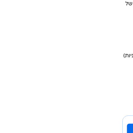
תשואה של
תשואה ריאלית של 1.2% ואילו המסלול המנייתי (עד 50% מניות)