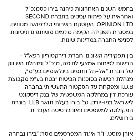
בחמש השנים האחרונות כיהנה בירו כסמנכ"ל
ואחראית על פיתוח עסקים בחברת SECOND
OPINION LTD. העוסקת בשרותי טלרפואה מגוונים.
במסגרת תפקידה הקימה מיזמים משותפים וזיכיונות
לסניפי החברה במדינות שונות.
בין תפקידיה השונים: חברת דירקטוריון רפא"ל -
הרשות לפיתוח אמצעי לחימה, מנכ"ל ומנהלת השיווק
של חברת "אל-תל חתמים בינלאומיים בע"מ",
מנהלת רכישה בסוכנות הביטוח "בטח בע"מ מקבוצת
I.D.B ומפקחת על הסקטור התעשייתי בחברה,
עורכת דין במחלקה המשפטית של בנק דיסקונט
לישראל בניו-יורק. גב' בירו בעלת תואר LLB  בוגרת
הפקולטה למשפטים באוניברסיטה העברית
בירושלים.
אורן מוסט, יו"ר איגוד המפרסמים מסר: "בירו נבחרה