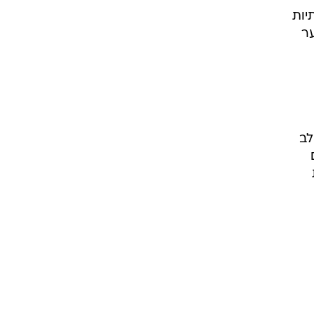
יות
ער
לב