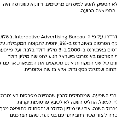
 באינטרנט, הדרך היחידה להצילו היא במיצובו כד
 הספיק ליהנות בזמנו מבועת האינטרנט, הוא דווקא הפר
לא הספיק להגיע למימדים מרשימים, ודווקא כשנדמה היה
התפוצצה הבועה.
מאז, ענייני הפרסום באינטרנט רק הידרדרו. על פי ה-vertising Bureau
הרבעים הראשונים של 2001, ירד היקף הפרסום באינטרנט ב-8%, יחסית לתקופה המקבילה
איגוד הפרסום הישראלי הסתכם הפרסום באינטרנט ב-2000 ב-3 מיליון דולר בלבד, ועל פי י
הפרסום באינטרנט בישראל הגיע לחמישה מיליון דולר