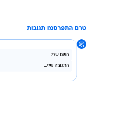
דרך המדיום החביב עליהם, ליצור אי
בזול.
בכל זאת, לא כדאי שאתרי האינטרנט
עצמם ככלי כזה כדי לעורר מעט את 
טרם התפרסמו תגובות