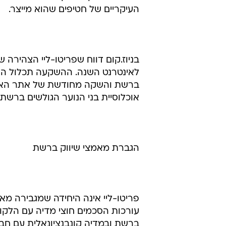
ב-2001. רבים מהענף טוענים 
ברור שבמיוחד בישראל לא מדובר בת
בכל זאת, ישנם משווקים אמריקאיים 
אינה דווקא לטובתם. קונצרן פריטו-
ואקסטרווגנטיות במהלך משחק הסופר
החליט להשקיע דווקא באינטרנט במט
העיקריים של חטיפים שהוא מייצר.
ברשת והשקה מחודשת של אתר האינט
אוכלוסיית בני הנוער הגולשים ברשת