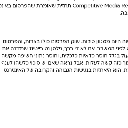
פריטו-ליי אינה היחידה שמגבירה מאמצי שיווק באמצעות האינטרנט. אמריקה און-ליין ו-MSN
עורכות הסכמים חוצי מדיה עם הלקוחות שלהם. בחודשים האחרונים AOL חתמה על
ת כמו יונילבר, ספרינט, אמריקן אקספרס וברגר קינג. יתכן
שבעקבות כל אלה פרסמה Competitive Media Reporting תחזית שאומרת שהפרסום
היום ממגוון סיבות. שוק הפרסום כולו בצרות, והפרסום
ני המשבר. אם לא די בכך, נילסן נט רייטינג שמדדה את
ל בגלל חוסר כדאיות כלכלית, וחוסר נתוני חשיפה מקשה 
ך כזה קשה לעלות, אבל נראה שאם יש סיכוי כלשהו לענף