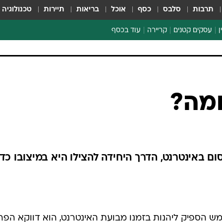
תרבות
סלבס
כסף
אוכל
בריאות
תיירות
טכנולוגיה
ן
עסקים קטנים
קריירה
עוד בכסף
חינוך פיננסי
כסף עולמי
דין וחשבון
קריפטו
ספורט ביזנס
ומה?