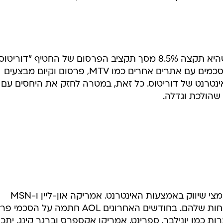
שהנתונים של שני המקורות אינם משקפים את המציאות, אך עם ז
חום שמגלגל כסף גדול, אלא בנישה איזוטרית.
רבי השפעה, שמתחילים להבין שהנסיגה מפרסום באינטרנט,
ליי, למשל, החליט השנה לא לשבץ פרסומות יקרות
בול השנה. את שני מיליון הדולר שנחסחו לו כתוצאה מכך 
רה ליצור קשר רחב יותר עם בני נוער, שהם הצרכנים
בניוז.קום דווח שפריטו-ליי הצהירה שהיא תקצה 8.5% מסך תקציב הפרסום של החטיף "דוריטו
לאינטרנט השנה. ההשקעה תכלול הסכמים עם אתרים אחרים כמו MTV, פרסום וקיום מבצעים
רנט של דוריטוס. כל זאת, במטרה לחזק את היחסים עם
 שהולכת וגדלה.