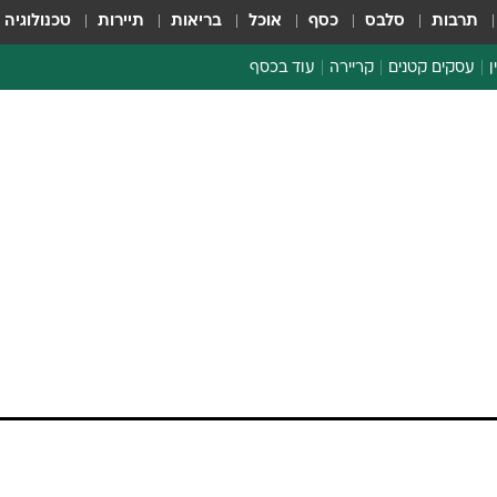
תרבות
סלבס
כסף
אוכל
בריאות
תיירות
טכנולוגיה
ן
עסקים קטנים
קריירה
עוד בכסף
חינוך פיננסי
כסף עולמי
דין וחשבון
קריפטו
ספורט ביזנס