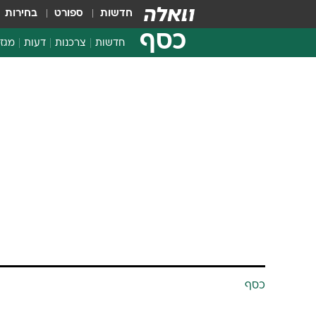
חדשות
ספורט
בחירות
כסף
חדשות
צרכנות
דעות
מגזי
החלטות פיננסיות
בדיקת מוצרים
חדשות מהמדף
השוואת מחירים
צרכנות פיננסית
כסף