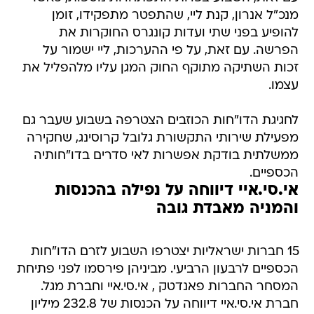
מנכ"ל אנרון, קנת ליי, שהתפטר מתפקידו, זומן
להופיע בפני שתי ועדות קונגרס החוקרות את
הפרשה. עם זאת, על פי ההערכות, ליי ישמור על
זכות השתיקה מתוקף החוק המגן עליו מלהפליל את
עצמו.
לחגיגת הדו"חות הכוזבים הצטרפה בשבוע שעבר גם
מפעילת שירותי התקשורת גלובל קרוסינג, שחקירה
ממשלתית בודקת אפשרות לאי סדרים בדו"חותיה
הכספיים.
אי.סי.איי דיווחה על נפילה בהכנסות
והמניה מאבדת גובה
15 חברות ישראליות יצטרפו השבוע לזרם הדו"חות
הכספיים לרבעון הרביעי. מביניהן פירסמו לפני פתיחת
המסחר החברות פאנדטק , אי.סי.איי וחברת מגל.
חברת אי.סי.איי דיווחה על הכנסות של 232.8 מיליון