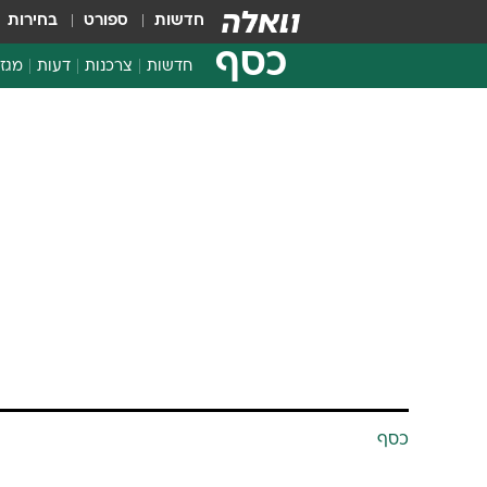
חדשות
ספורט
בחירות
כסף
חדשות
צרכנות
דעות
מגזי
החלטות פיננסיות
בדיקת מוצרים
חדשות מהמדף
השוואת מחירים
צרכנות פיננסית
כסף