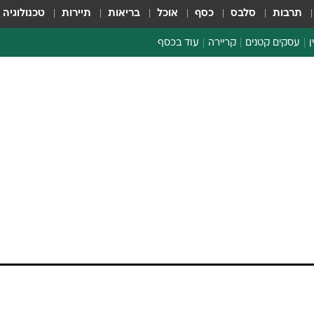
תרבות
סלבס
כסף
אוכל
בריאות
תיירות
טכנולוגיה
ן
עסקים קטנים
קריירה
עוד בכסף
חינוך פיננסי
כסף עולמי
דין וחשבון
קריפטו
ספורט ביזנס