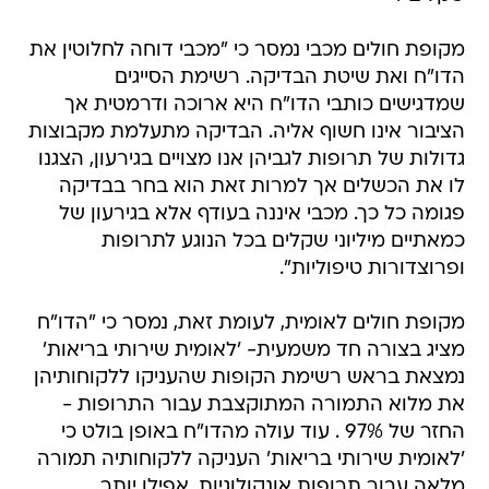
מקופת חולים מכבי נמסר כי "מכבי דוחה לחלוטין את
הדו"ח ואת שיטת הבדיקה. רשימת הסייגים
שמדגישים כותבי הדו"ח היא ארוכה ודרמטית אך
הציבור אינו חשוף אליה. הבדיקה מתעלמת מקבוצות
גדולות של תרופות לגביהן אנו מצויים בגירעון, הצגנו
לו את הכשלים אך למרות זאת הוא בחר בבדיקה
פגומה כל כך. מכבי איננה בעודף אלא בגירעון של
כמאתיים מיליוני שקלים בכל הנוגע לתרופות
ופרוצדורות טיפוליות".
מקופת חולים לאומית, לעומת זאת, נמסר כי "הדו"ח
מציג בצורה חד משמעית- 'לאומית שירותי בריאות'
נמצאת בראש רשימת הקופות שהעניקו ללקוחותיהן
את מלוא התמורה המתוקצבת עבור התרופות -
החזר של 97% . עוד עולה מהדו"ח באופן בולט כי
'לאומית שירותי בריאות' העניקה ללקוחותיה תמורה
מלאה עבור תרופות אונקולוגיות, אפילו יותר