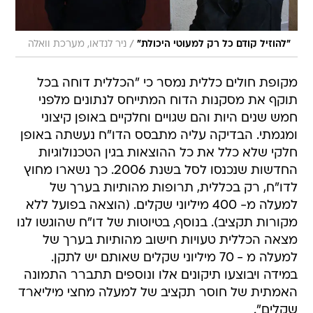
/
"להוזיל קודם כל רק למעוטי היכולת"
ניר לנדאו, מערכת וואלה
מקופת חולים כללית נמסר כי "הכללית דוחה בכל
תוקף את מסקנות הדוח המתייחס לנתונים מלפני
חמש שנים היות והם שגויים וחלקיים באופן קיצוני
ומגמתי. הבדיקה עליה מתבסס הדו"ח נעשתה באופן
חלקי שלא כלל את כל ההוצאות בגין הטכנולוגיות
החדשות שנכנסו לסל בשנת 2006. כך נשארו מחוץ
לדו"ח, רק בכללית, תרופות מהותיות בערך של
למעלה מ- 400 מיליוני שקלים. (הוצאה בפועל ללא
מקורות תקציב). בנוסף, בטיוטות של דו"ח שהוגשו לנו
מצאה הכללית טעויות חישוב מהותיות בערך של
למעלה מ - 70 מיליוני שקלים שאותם יש לתקן.
במידה ויבוצעו תיקונים אלו ונוספים תתברר התמונה
האמתית של חוסר תקציב של למעלה מחצי מיליארד
שקלים".