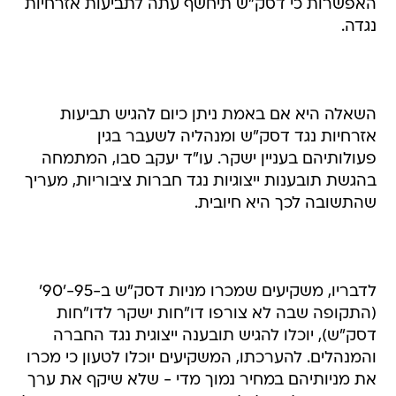
האפשרות כי דסק"ש תיחשף עתה לתביעות אזרחיות
נגדה.
השאלה היא אם באמת ניתן כיום להגיש תביעות
אזרחיות נגד דסק"ש ומנהליה לשעבר בגין
פעולותיהם בעניין ישקר. עו"ד יעקב סבו, המתמחה
בהגשת תובענות ייצוגיות נגד חברות ציבוריות, מעריך
שהתשובה לכך היא חיובית.
לדבריו, משקיעים שמכרו מניות דסק"ש ב-95-'90'
(התקופה שבה לא צורפו דו"חות ישקר לדו"חות
דסק"ש), יוכלו להגיש תובענה ייצוגית נגד החברה
והמנהלים. להערכתו, המשקיעים יוכלו לטעון כי מכרו
את מניותיהם במחיר נמוך מדי - שלא שיקף את ערך