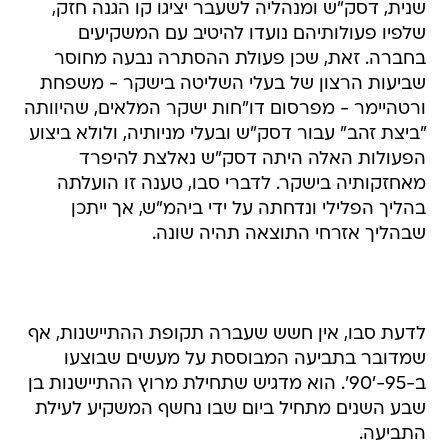
שנית, דסק"ש ומנהליה לשעבר יציגו קו הגנה חזק,
שלפיו פעולותיהם נועדו להיטיב עם המשקיעים
בחברה. זאת, שכן פעולת ההסתרה נבעה מחוסר
שביעות הרצון של בעלי השליטה בישקר - משפחת
ורטהיימר - מפרסום דו"חות ישקר המלאים, שהיוותה
"ביצת זהב" עבור דסק"ש ובעלי מניותיה, ולולא ביצוע
הפעולות האלה היתה דסק"ש נאלצת להיפרד
מאחזקותיה בישקר. לדברי סבו, טענה זו הועלתה
בהליך הפלילי ונדחתה על ידי ביהמ"ש, אך ייתכן
שבהליך אזרחי התוצאה תהיה שונה.
לדעת סבו, אין חשש שעברה תקופת ההתיישנות, אף
שמדובר בתביעה המבוססת על מעשים שבוצעו
ב-95-'90'. הוא מדגיש שתחילת מרוץ ההתיישנות בן
שבע השנים מתחיל ביום שבו נחשף המשקיע לעילת
התביעה.