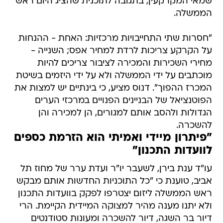
שמאי המקרקעין, בתגובה לתוכנית שהציג היום ראש
הממשלה.
"חסרות שתי התחייבויות מרכזיות: האחת - ההנחות
על הקרקע צריכות לרדת למחיר אפס; השנייה -
מחירי השכירות והמכירה לציבור צריכים להיות
מוכתבים על ידי הממשלה ולא על ידי היזמים בשיטת
המכרז ההפוך". דנוס מציע, כי בינתיים יש למצות את
הפוטנציאל של הבניינים הפנויים במרכזי הערים
הגדולות ולהסב אותם למגורים, הן למכירה והן
להשכרה.
"פיתרון מיידי ואמיתי הוא הזרמת כספים
לוועדות התכנון"
עו"ד ענת בירן, לשעבר יו"ר ועדת ערר של מחוז תל
אביב, טוענת כי "כל התוכניות החדשות אותם מבקש
ראש הממשלה ליזום יצטרפו לפקק בוועדות התכנון
ולא יתנו מענה מהיר למצוקה המיידית הקיימת. הרי
דיור בר השגה, דיור להשכרה ומעונות סטודנטים