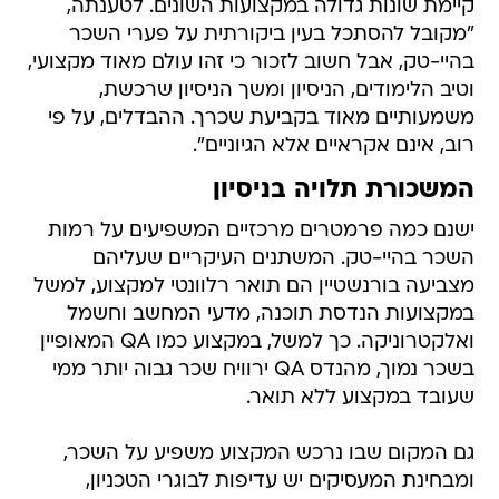
קיימת שונות גדולה במקצועות השונים. לטענתה,
"מקובל להסתכל בעין ביקורתית על פערי השכר
בהיי-טק, אבל חשוב לזכור כי זהו עולם מאוד מקצועי,
וטיב הלימודים, הניסיון ומשך הניסיון שרכשת,
משמעותיים מאוד בקביעת שכרך. ההבדלים, על פי
רוב, אינם אקראיים אלא הגיוניים".
המשכורת תלויה בניסיון
ישנם כמה פרמטרים מרכזיים המשפיעים על רמות
השכר בהיי-טק. המשתנים העיקריים שעליהם
מצביעה בורנשטיין הם תואר רלוונטי למקצוע, למשל
במקצועות הנדסת תוכנה, מדעי המחשב וחשמל
ואלקטרוניקה. כך למשל, במקצוע כמו QA המאופיין
בשכר נמוך, מהנדס QA ירוויח שכר גבוה יותר ממי
שעובד במקצוע ללא תואר.
גם המקום שבו נרכש המקצוע משפיע על השכר,
ומבחינת המעסיקים יש עדיפות לבוגרי הטכניון,