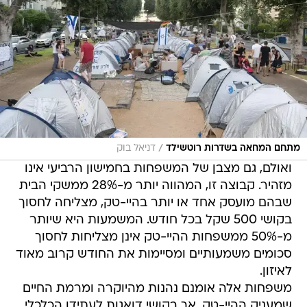
/
מתחם המחאה בשדרות רוטשילד
דניאל בוק
ואולם, גם מצבן של המשפחות בחמישון הרביעי אינו
מזהיר. קבוצה זו, המהווה יותר מ-28% ממשקי הבית
שבהם מועסק אחד או יותר בהיי-טק, מצליחה לחסוך
בקושי 500 שקל בכל חודש. המשמעות היא שיותר
מ-50% ממשפחות ההיי-טק אינן מצליחות לחסוך
סכומים משמעותיים ומסיימות את החודש קרוב מאוד
לאיזון.
משפחות אלה אומנם נהנות מהיוקרה ומרמת החיים
שמעניק ההיי-טק, אך בקושי דואגות לעתידן הכלכלי.