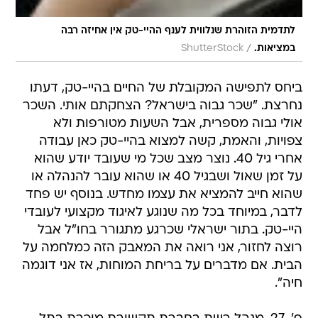
לתדמית הזוהרת שנלווית לענף ההיי-טק אין אחיזה רבה
/
במציאות.
ShutterStock
ביחס לתפישה המקובלת של החיים בהיי-טק, דעתו
נחרצת. "שכר גבוה בישראל? הצחקתם אותי. השכר
אולי גבוה מספרית, אבל השעות מטורפות ולא
צפויות, והאמת, קשה למצוא בהיי-טק כאן עבודה
אחרי גיל 40. נוצר מצב שכל מי שעובד יודע שהוא
על זמן שאול ושבגיל 40 או שהוא עובר להנהלה או
שהוא חייב להמציא את עצמו מחדש. בנוסף יש פחד
לדבר, במיוחד בכל מה שנוגע לאיגוד מקצועי לעובדי
היי-טק. בתור ישראלי שכרגע מתגורר בחו"ל אבל
רוצה לחזור, אני רואה את המאבק הזה כמלחמה על
הבית. אם מדברים על בריחת המוחות, אז אני דוגמה
חיה".