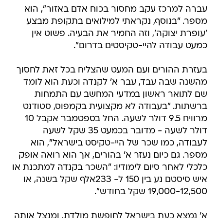
עברה למרכז עקב מחסור בכוח אדם באזור", הוא
מספר. "בנוסף, נקראתי למילואים בתקופת מבצע
'עופרת יצוקה', וזה החמיר את הבעיה. פשוט אין
כמעט עבודה להיי-טקיסטים בדרום".
בעזרת ההורים ועם המעט שהצליח בכל זאת לחסוך
מהשנה שבה עבד, עבר א' לקנדה וכעת הוא לומד
שם לתואר ראשון במדעי המחשב עם התמחות
ברשתות. "בעבודה לא מקצועית בקמפוס, סטודנט
מרוויח 9.5 דולר לשעה. החל בספטמבר אקבל 10
דולר לשעה - מדובר בכמעט 35 שקל לשעה
לעבודה, כמו שכר של היי-טקיסט בישראל", הוא
מספר. גם כיום נעזר א' בהורים, אך הוא רואה אופק
כלכלי לאחר סיום לימודיו: "השכר בקנדה למתכנת או
איש סיסטם נע בין 150 ל- 233אלף שקל בשנה, או
19,000-12,500 שקל בחודש".
א' נמצא כעת בישראל לחופשת מולדת, ומנצל אותה