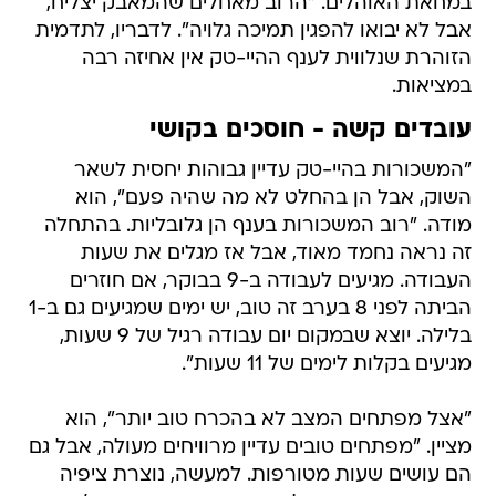
במחאת האוהלים. "הרוב מאחלים שהמאבק יצליח,
אבל לא יבואו להפגין תמיכה גלויה". לדבריו, לתדמית
הזוהרת שנלווית לענף ההיי-טק אין אחיזה רבה
במציאות.
עובדים קשה - חוסכים בקושי
"המשכורות בהיי-טק עדיין גבוהות יחסית לשאר
השוק, אבל הן בהחלט לא מה שהיה פעם", הוא
מודה. "רוב המשכורות בענף הן גלובליות. בהתחלה
זה נראה נחמד מאוד, אבל אז מגלים את שעות
העבודה. מגיעים לעבודה ב-9 בבוקר, אם חוזרים
הביתה לפני 8 בערב זה טוב, יש ימים שמגיעים גם ב-1
בלילה. יוצא שבמקום יום עבודה רגיל של 9 שעות,
מגיעים בקלות לימים של 11 שעות".
"אצל מפתחים המצב לא בהכרח טוב יותר", הוא
מציין. "מפתחים טובים עדיין מרוויחים מעולה, אבל גם
הם עושים שעות מטורפות. למעשה, נוצרת ציפיה