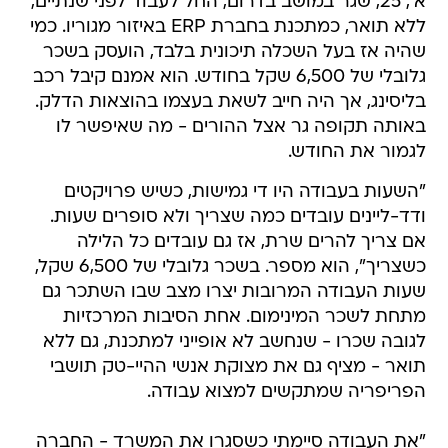
א', 25, שגר במושב בדרום, החל לעבוד לפני שנתיים,
ללא תואר, כמתכנת בחברת ERP באיזור מגוריו. כמי
שהיה אז בעל השכלה תיכונית בלבד, הועסק בשכר
גלובלי של 6,500 שקל בחודש. הוא אמנם קיבל רכב
בליסינג, אך היה חייב לשאת בעצמו בהוצאות הדלק.
באותה תקופה גר אצל ההורים - מה שאיפשר לו
לגמור את החודש.
"השעות בעבודה היו די גמישות, כשיש פרויקטים
ודד-ליינים עובדים כמה שצריך ולא סופרים שעות.
אם צריך להרים שרת, אז גם עובדים כל הלילה
כשצריך", הוא מספר. בשכר גלובלי של 6,500 שקל,
שעות העבודה המרובות יצרו מצב שבו השתכר גם
מתחת לשכר המינימום. אחת הסיבות המרכזיות
לגובה שכרו - שנחשב לא אופייני למתכנת, גם ללא
תואר - מציף גם את מצוקת אנשי ההיי-טק תושבי
הפריפריה שמתקשים למצוא עבודה.
"את העבודה סיימתי כשסגרו את המשרד - החברה