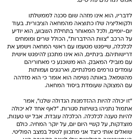
אמש לגורמים פוליטיים.
לדבריו, הוא אינו מזהה שום סכנה לממשלתו
ולקואליציה שלו כתוצאה מהמחאה הציבורית. בעוד
יום-יומיים, ולכל המאוחר בתחילת השבוע, הוא יודיע
על הרכב "צוות ההידברות", הכולל שרים ומומחים
לכלכלה, שייפגש מטעמו עם ראשי המחאה וישמע את
דרישותיהם. בינתיים, הוא אינו מתכנן להיפגש אישית
עם מובילי המאבק. הוא משוכנע כי מאחוריהם
עומדים גורמים מפלגתיים, וארגונים ועמותות
מהשמאל. באותה נשימה הוא אומר כי הוא מזדהה
עם המצוקה שעומדת ביסוד המחאה.
"זו יכולה להיות ההזדמנות הגדולה שלנו", אמר
אתמול נתניהו בשיחות סגורות. "לאף אחד לא יכולה
להיות טענה לכלכלה. הכלכלה עובדת. אבל יש טענות,
מוצדקות, על קשיי היום יום, על יוקר המחיה. כולם
שואלים אותי כיצד אני מתכוון לטפל במצב הפוליטי.