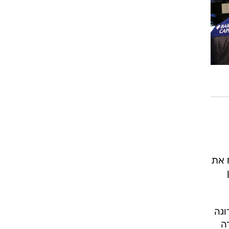
 את
וגה
ה