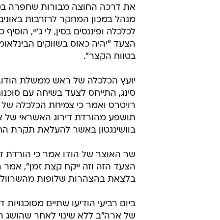
את דרכה החוצה מבורות שחפרה במו 
מנהל במכון המחקר לרזרבות באוניב
לכלכלה ופיננסים בסין, לי ג'יי, הוסיף 
הצעד "יהיה כאוס בשווקים הבינלאומ
בטווח הקצר".
יועץ הכלכלה של ראש ממשלת הודו,
סינג, התייחס לצעד בשיחה עם סוכנות
רויטרס ואמר כי צמיחת הכלכלה של ה
תושפע מהורדת דירוג האשראי של א
בוושינגטון באשר להעלאת תקרת החו
שר האוצר של הודו אמר כי הורדת די
הצעד הזה וזה ייקח קצת זמן", אמר ה
בלצאת בהצהרות שלופות מהשרוול"
ביום רביעי הודיעו שתיים מסוכנויות ד
של ארה"ב ללא שינוי לאחר שהושג ה