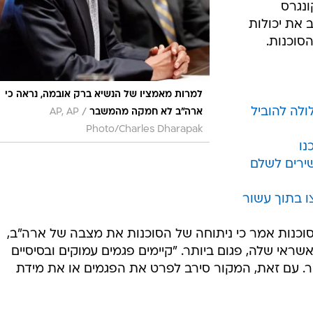
ונגרס
 את יכולות
סוכנות.
למרות מאמציו של הנשיא ברק אובמה, נראה כי
ולה להוביל
/
ארה"ב לא חמקה מהמשבר
AP, AP
Photo/Charles Dharapak
נו
ירים לשלם
ו בתוך עשור
כנות אמר כי ניתוחה של הסוכנות את מצבה של ארה"ב,
ראי שלה, פגום ביותר. "קיימים פגמים עמוקים ובסיסיים
ת S&P", אמר המקור. עם זאת, המקור סירב לפרט את הפגמים או את מידת