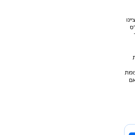
תר, אך ציינו
ס
וב של 74 תומכים, לעומת
אם