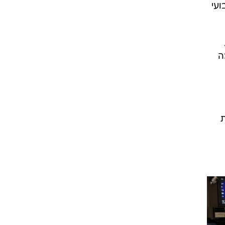
ועי
ה