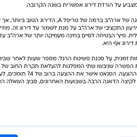
מצביע על הורדת דירוג אפשרית בשנה הקרובה.
סוכנויות מודי'ס ופיץ' הותירו את דירוגה של ארה"ב ברמה של טריפל A, הדירוג הטוב ביו
רעון התקציבי של ארה"ב על מנת לשמור על דירוג זה. מודי'
ית. פיץ' הבטיחה לסיים בחינה מעמיקה יותר של ארה"ב עד
דירוג אף היא.
חות זמנית, על סכנת פשיטת הרגל: מספר שעות לאחר שבית
 הפשרה שגיבשו שתי המפלגות להעלאת תקרת החוב של
ארצות הברית, אישר גם הסנאט את ההצעה. הסנאט אישר את ההצעה בר
גיע לקיצה הדאגה הרבה בשבועות האחרונים, סביב השאלה ה