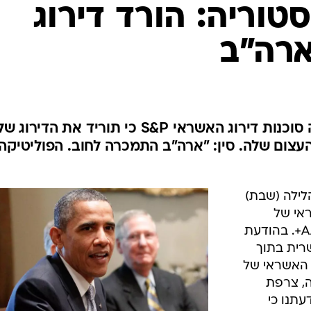
טוריה: הורד דירוג
רה"ב
בפעם הראשונה אי פעם, הודיעה סוכנות דירוג האשראי S&P כי תוריד את הדירוג ש
בגלל החוב העצום שלה. סין: "ארה"ב התמכרה לחוב. הפוליטיקה
י S&P הורידה הלילה (שבת)
אי של
ארצות הברית מדירוג AAA לדירוג AA+. בהודעת
רית בתוך
ירוג האשראי של
ה, צרפת
תנו כי