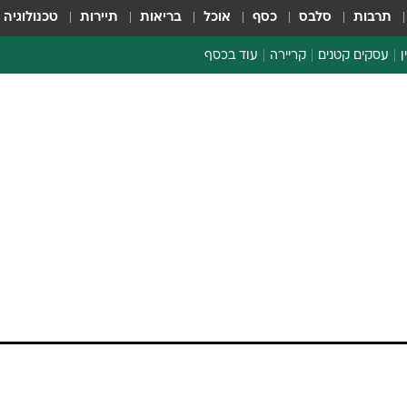
תרבות
סלבס
כסף
אוכל
בריאות
תיירות
טכנולוגיה
ן
עסקים קטנים
קריירה
עוד בכסף
חינוך פיננסי
כסף עולמי
דין וחשבון
קריפטו
ספורט ביזנס