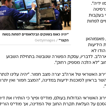
ידיה".
רסיטה
כי בעקבות
יים לפחות
"יהיה כאוס בשווקים הבינלאומיים לפחות בטווח
 מאנמוהאן
/
הקצר"
GettyImages
 הידיעות
ודו לא
רה"ב. לדבריו, עסקת הפשרה שגובשה בתחילת השבוע
ב "לא הלכה מספיק רחוק".
רוג האשראי של ארה"ב יצרה מצב חמור. "יהיה עלינו לנתח
שר בראיון לסוכנות ידיעות במדינה, "המצב חמור ואין יתרון
.
ירוג האשראי הגדולות בעולם, מודי'ס ופיץ' כי הותירו את דיר
סכם על העלאת תקרת החוב של המדינה, אך מודי'ס הוריד