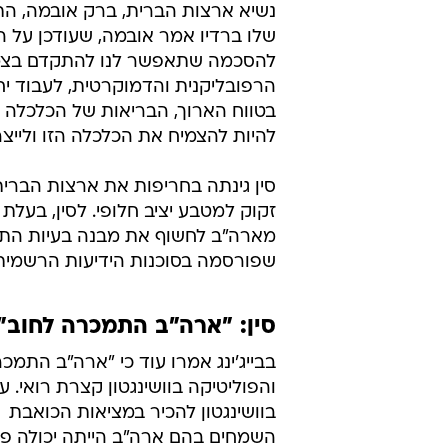
נשיא ארצות הברית, ברק אובמה, התי
שלו ברדיו אמר אובמה, שעודכן על ה
להסכמה שתאפשר לנו להתקדם בצמצום
הרפובליקנית והדמוקרטית, לעבוד יח
בטווח הארוך, הבריאות של הכלכלה ש
להיות להצמיח את הכלכלה הזו ולייצ
סין גינתה בחריפות את ארצות הברית
זקוק למטבע יציב חלופי. לסין, בעלת
מארה"ב לחשוף את מבנה בעיות התקצ
שפורסמה בסוכנות הידיעות הרשמית 
סין: "ארה"ב התמכרה לחוב"
בבייג'ינג אמרו עוד כי "ארה"ב התמכ
והפוליטיקה בוושינגטון קצרת רואי.
בוושינגטון להכיר במציאות הכואבת  
השמחים בהם ארה"ב הייתה יכולה פש