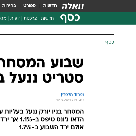
חדשות
ספורט
בחירות
כסף
חדשות
צרכנות
דעות
מגזי
החלטות פיננסיות
בדיקת מוצרים
כסף
חדשות מהמדף
השוואת מחירים
שבוע המסחר ה
צרכנות פיננסית
סטריט ננעל ב
נמרוד הלפרין
12.8.2011 / 20:40
המסחר בניו יורק ננעל בעליות ע
אולם ירד השבוע ב-1.7%