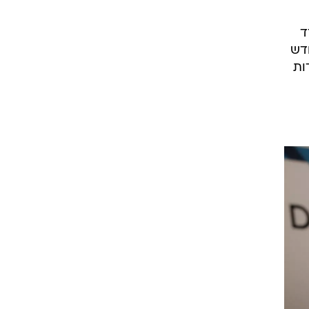
מדד
ודש
י 1980 - לעומת רמה של 63.7 נקודות