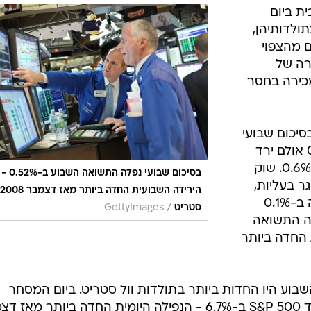
ית ביום
ולדותיהן,
ם מהצפוי
רה של
מכירה בחסר
ב-1.1% אך ירד בסיכום שבועי
ב-1.5%; מדד S&P 500 עלה ב-0.5% אולם ירד
השבוע ב-1.7%; מדד נאסד"ק הוסיף 0.6%. שוק
בסיכום שבועי נפלה התשואה השבוע ב-0.52% -
 בעליות,
והתשואה על האג"ח ל-10 שנים ירדה ב-0.1%
/
סטריט
GettyImages
עי נפלה התשואה
בועית החדה ביותר
בוע היו החדות ביותר בתולדות וול סטריט. ביום המסחר
הראשון של השבוע, יום שני, צלל מדד S&P 500 ב-6.7% - הנפילה היומית החדה ביותר מ