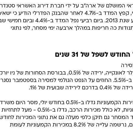
אשראי המושלם של ארה"ב על ידי חברת דירוג האשראי סטנדר
אנד פור'ס (S&P). למחרת, יום שלישי, קפץ המדד ב-4.7% לאחר שהבנק הפדרלי הודיע כי ישאי
את הריבית בארה"ב בשפל עד אמצע שנת 2013. ביום רביעי נפל המדד ב-4.4% וביום חמישי
 לא רק תנודות כה חריפות במהלך ארבעה ימי מסחר, לפי נתוני
דש לשפל של 31 שנים
סירה
בדצמבר נסגרו במחיר של 1,742.6 דולר לאונקייה, ירידה של 0.5%, בבורסת הסחורות של נ
זאת, בסיכום שבועי קפץ מחיר הזהב ב-5.5%. החוזים על הנפט הגולמי למסירה בספטמבר נסג
בחזית המקרו כלכלית בארה"ב: המכירות הקמעוניות גדלו ב-0.5% בחודש יולי, מסר היום משרד
המסחר האמריקאי. המכירות הקמעוניות, לא כולל מכירות הרכב, גדלו ב-0.5% - מעל לתחזיות
ם לצמיחה של 0.3%. משרד המסחר גם תיקן כלפי מעלה גם את נתוני המכירות לחוד
מאי ויוני. בשלושה החודשים האחרונים, נרשמה עלייה של 8.2% במכירות הקמעוניות לעומת