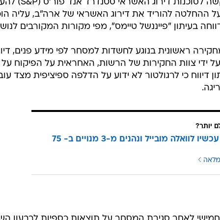
רשות ני"ע בארה"ב (SEC) הגישה בקשה לסוכנות דירו
ל ההחלטה להוריד את דירוג האשראי של ארה"ב, עליה הוכ
ה בעיתון "פייננשל טיימס", מפי מקורות המקורבים לנושא
קירה ראשונית בנוגע לחשדות למסחר לפי מידע פנים, דיוו
ל ידי צוות החקירות של הרשות, האחראית על הפיקוח על
ן דיווח כי לרגולטור לא ידוע על הדלפה ספיציפית מצד עוב
ם יותר?
עוברים עכשיו לוואלה מובייל ונהנים מ-3 מנויים ב- 75
מלאה
Nvidi דיווחה היום חמישי לאחר סגירת המסחר על תוצאות כספיות לרבעון הש