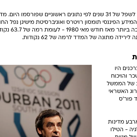
בטחון הצרכנים בארה"ב נפל החודש לשפל של 31 שנים לפי נתונים ראשוניים שפורסמו היום. 
ידע הפיננסי תומסון רויטרס ואוניברסיטת מישיגן נפל הח
לרמה של 54.9 נקודות - רמתו הנמוכה ביותר מאז חודש מא
רידה מתונה של המדד לרמה של 62 נקודות.
ת
כנים היו
ר והויכוח
 של הממשל
רוג האשראי
 פור'ס
ארבע מדינות
יה - הטילו