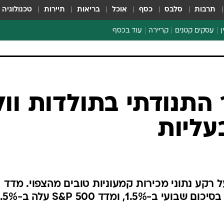
תרבות
סלבס
כסף
אוכל
בריאות
תיירות
טכנולוגיה
ן
עסקים קטנים
קריירה
עוד בכסף
חינוך פיננסי
כסף עולמי
דין וחשבון
קריפטו
תנודתי בתולדות וול
ספורט ביזנס
עליות
ל רקע נתוני מכירות קמעוניות טובים מהצפוי. מדד
הדאו ג'ונס טיפס ב-1.1% אך ירד בסיכום שבועי ב-1.5%, ומ