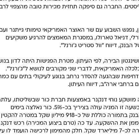
סטים. החברה גם סיפקה תחזית מכירות טובה מהצפוי לרבע
ן, נפגש השבוע עם שר האוצר האמריקאי טימותי גייתנר ועם
י, דניאל טארולו, במסגרת המאמצים להרגיע משקיעים
הבנק, דיווח "וול סטריט ג'ורנל".
שינגטון הבירה, לפי העיתון. מטרת הפגישות היתה לדון בנו
כלה האמריקאית, לדברי שני מקורבים לנושא ל"ג'ורנל".
דחיפות שבהגעה להסדר נרחב בנוגע לעיקולי בתים עם כמה
 בה מושקע נוחי דנקנר באמצעות חברת כור שבשליטתו, עלת
ביום המסחר האחרון בקרוב ל-6%. בשעה זו המניה עולה בציריך בכ-5%. כור נאלצה בימים
האחרונים למכור כ-0.75% ממניות הבנק בתמורה כוללת של כ-918 מיליון שקל במטרה 
ממן את ההשקעה. עד כה (טרם ביצוע המכירה) רכש דנקנר
3.21% מהון המניות של הבנק, בתמורה לכ-7 מיליארד שקל. חלק מהמימון לרכישה הועמד לו 