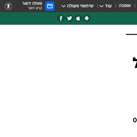
וואלה דואר
אופנה
עוד
שיתופי פעולה
קרא דואר
דד S&P 500 עלה ב-0.5%