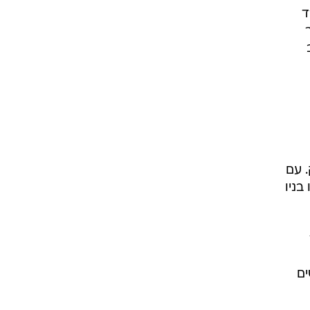
ד
ר
 שב
יו יורק. עם
רו בניו
שים