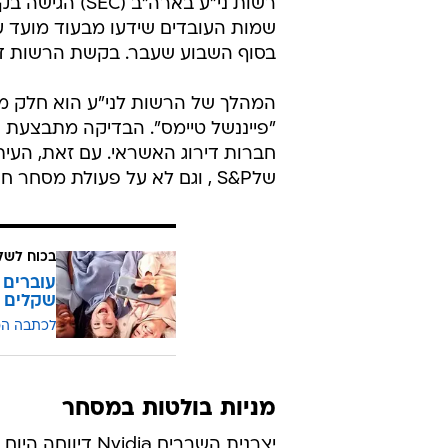
שמות העובדים שידעו מבעוד מועד ע
בסוף השבוע שעבר. בקשת הרשות דווח
המהלך של הרשות לני"ע הוא חלק מח
"פייננשל טיימס". הבדיקה מתבצעת ע
חברות דירוג האשראי. עם זאת, העיתו
שלS&P , וגם לא על פעולת מסחר חריגה.
בכוח לשל
שקלים
לכתבה ה
מניות בולטות במסחר
יצרנית השבבים a