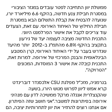
ממשלת יוון התחייבה לפטר עובדים במגזר הציבורי
במסגרת חבילת צנע חדשה, בהיקף 6.6 מיליארד יורו,
שנועדה להבטיח את קבלת התשלום הבא במסגרת
חבילת החילוץ של האיחוד האירופי. עם זאת, הצעדים
עוד צריכים לקבל את אישור הפרלמנט היווני.
התכנית החדשה מציבה לעצמה יעד של גירעון
בתקציב בהיקף 6.8% מהתמ"ג ב-2012  יותר מהיעד
שנדרש בעבר על ידי האיחוד האירופי, קרן המטבע
הבינלאומית והבנק המרכזי של אירופה. למרות זאת,
התכנית קיבלה את אישור 3 המוסדות, המכונים
"הטרויקה".
בגרמניה, מזכ"ל מפלגת CSU אלכסנדר דוברינדט
קרא אמש ליוון לפרוש מגוש היורו, בשעה
שהקנצלרית אנגלה מרקל ממשיכה לדון עם מנהיגי
אירופה בפיתרונות למשבר."אני חושב שזה הפיתרון.
אם אנחנו רוצים להחזיר את יוון לתחרותיות יציבה, הם