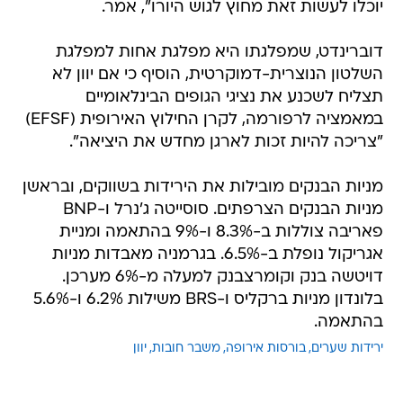
יוכלו לעשות זאת מחוץ לגוש היורו", אמר.
דוברינדט, שמפלגתו היא מפלגת אחות למפלגת
השלטון הנוצרית-דמוקרטית, הוסיף כי אם יוון לא
תצליח לשכנע את נציגי הגופים הבינלאומיים
במאמציה לרפורמה, לקרן החילוץ האירופית (EFSF)
"צריכה להיות זכות לארגן מחדש את היציאה".
מניות הבנקים מובילות את הירידות בשווקים, ובראשן
מניות הבנקים הצרפתים. סוסייטה ג'נרל ו-BNP
פאריבה צוללות ב-8.3% ו-9% בהתאמה ומניית
אגריקול נופלת ב-6.5%. בגרמניה מאבדות מניות
דויטשה בנק וקומרצבנק למעלה מ-6% מערכן.
בלונדון מניות ברקליס ו-BRS משילות 6.2% ו-5.6%
בהתאמה.
ירידות שערים
בורסות אירופה
משבר חובות
יוון