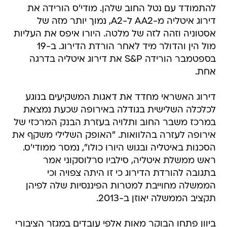
להתמודד עם נטל החוב שלהן. מודי'ס הורידה את
דירוג איטליה מ-AA2 ל-A2, נמוך יותר מזה של
אסטוניה וזהה לזה של מלטה. היורו איפס את העליות
מול הין והדולר מיד לאחר הורדת הדירוג. ב-19
בספטמבר הורידה S&P את דירוג איטליה בדרגה
אחת.
דירוג האשראי מחדד את דאגות המשקיעים בנוגע
לכלכלה השלישית בגודלה באירופה שכעת נמצאת
במרכז משבר החוב ותלויה בעזרת הבנק המרכזי של
אירופה לעזרה בהלוואות. "האופק השלילי משקף את
הסכנות באיטליה ובגוש היורו כולו", נמסר ממודי'ס.
ראש ממשלת איטליה, סילביו סרלוסקוני אמר
בתגובה להורדת הדירוג כי זו היתה צפויה וכי
הממשלה מחוייבת למטרות הפיננסיות שלה לפיהן
תקציב הממשלה יאוזן ב-2013.
ביוון פתחו הבוקר מאות אלפי עובדים במגזר הציבורי