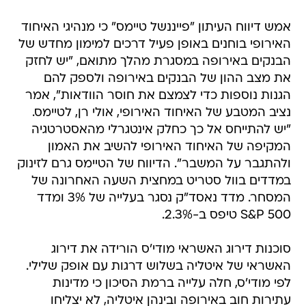
אמש דיווח העיתון "פייננשל טיימס" כי מנהיגי האיחוד
האירופי בוחנים באופן פעיל דרכים למימון מחדש של
הבנקים באירופה במסגרת מהלך מתואם, "יש לחזק
את מצב ההון של הבנקים באירופה ולספק להם
הגנות נוספות כדי לצמצם את חוסר הוודאות", אמר
נציב המטבע של האיחוד האירופי, אולי רן, לטיימס.
"יש להתייחס אל כך כחלק אינטגרלי מהאסטרטגיה
המקיפה של האיחוד האירופי להשיב את האמון
ולהתגבר על המשבר". הדיווח של הטיימס גרם לזינוק
במדדים בוול סטריט במחצית השעה האחרונה של
המסחר. מדד נאסד"ק נסגר בעלייה של 3% ומדד
S&P 500 טיפס ב-2.3%.
סוכנות דירוג האשראי מודי'ס הורידה את דירוג
האשראי של איטליה בשלוש דרגות עם אופק שלילי.
לפי מודי'ס, חלה עלייה ברמת הסיכון כי מדינות
עתירות חוב באירופה ובינהן איטליה, לא יצליחו